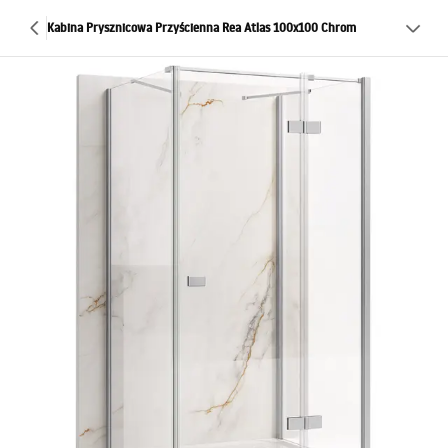
Kabina Prysznicowa Przyścienna Rea Atlas 100x100 Chrom