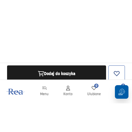
Dodaj do koszyka
0
0
Menu
Konto
Ulubione
Koszyk
Newsletter
Bądź na bieżąco z nowościami i promocjami!