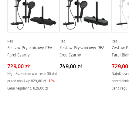
Seria
Atlas
Montaż
Na brodziku lub posadzce
Manual
Wysokość (mm)
2000
mm
Instrukcja_monta__u_kabiny_przy__ciennej_Atlas.pdf
Strona
Lewa lub prawa
Gwarancja
24 miesiące
Rea
Rea
Rea
Zestaw Prysznicowy REA
Zestaw Prysznicowy REA
Zestaw Prys
Powłoka Easy Clean
Tak, po wewnętrznej stronie
Farel Czarny
Creo Czarny
Farel Biały
szyby
729,00 zł
749,00 zł
729,00 zł
Najniższa cena w okresie 30 dni
Najniższa cena 
przed obniżką:
829,00 zł
-
12
%
przed obniżką:
Cena regularna
:
829,00 zł
Cena regularna