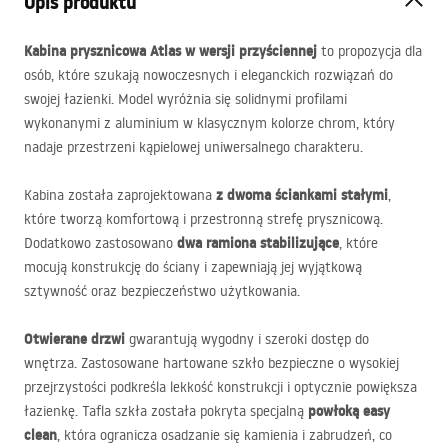
Opis produktu
Kabina prysznicowa Atlas w wersji przyściennej
to propozycja dla
osób, które szukają nowoczesnych i eleganckich rozwiązań do
swojej łazienki. Model wyróżnia się solidnymi profilami
wykonanymi z aluminium w klasycznym kolorze chrom, który
nadaje przestrzeni kąpielowej uniwersalnego charakteru.
z dwoma ściankami stałymi
Kabina została zaprojektowana
,
które tworzą komfortową i przestronną strefę prysznicową.
dwa ramiona stabilizujące
Dodatkowo zastosowano
, które
mocują konstrukcję do ściany i zapewniają jej wyjątkową
sztywność oraz bezpieczeństwo użytkowania.
Otwierane drzwi
gwarantują wygodny i szeroki dostęp do
wnętrza. Zastosowane hartowane szkło bezpieczne o wysokiej
przejrzystości podkreśla lekkość konstrukcji i optycznie powiększa
powłoką easy
łazienkę. Tafla szkła została pokryta specjalną
clean
, która ogranicza osadzanie się kamienia i zabrudzeń, co