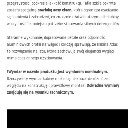
przejrzystości podkreśla lekkość konstrukcji. Tafla szkła pokryta
powłoką easy clean
została specjalną
, która ogranicza osadzanie
się kamienia i zabrudzeń, co znacznie ułatwia utrzymanie kabiny
w czystości i zmniejsza potrzebę stosowania silnych detergentów.
Staranne wykonanie, dopracowane detale oraz odporność
aluminiowych profili na wilgoć i korozję sprawiają, że kabina Atlas
to rozwiązanie na lata, które zachowuje swój elegancki wygląd
mimo codziennego użytkowania.
Wymiar w nazwie produktu jest wymiarem nominalnym.
❗
Rzeczywisty wymiar kabiny może się nieznacznie różnić ze
Dokładne wymiary
względu na konstrukcję i prawidłowy montaż.
znajdują się na rysunku technicznym.