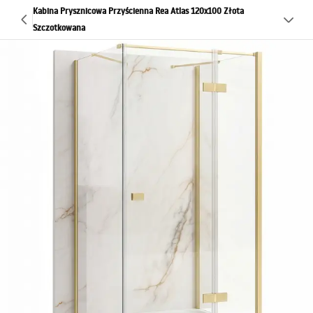
Kabina Prysznicowa Przyścienna Rea Atlas 120x100 Złota
Szczotkowana