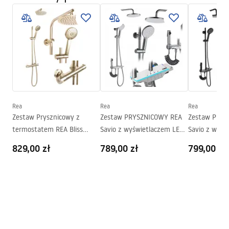
Warunki bezpieczeństwa
Szkło
Transparentne 6mm
WARUNKI BEZPIECZENSTWA KABINY DRZWI
Sposób otwierania
Uchylny
PARAWANY.pdf
Seria
Atlas
Montaż
Na brodziku lub posadzce
Manual
Wysokość (mm)
2000
mm
Instrukcja_monta__u_kabiny_przy__ciennej_Atlas.pdf
Strona
Lewa lub prawa
Gwarancja
24 miesiące
Rea
Rea
Rea
Zestaw Prysznicowy z
Zestaw PRYSZNICOWY REA
Zestaw PRYS
Powłoka Easy Clean
Tak, po wewnętrznej stronie
termostatem REA Bliss
Savio z wyświetlaczem LED
Savio z wyśw
szyby
złoty szczotkowany
Chrom
Czarny
829,00 zł
789,00 zł
799,00 zł