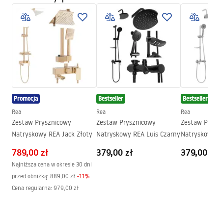
Warunki bezpieczeństwa
Szkło
Transparentne 6mm
WARUNKI BEZPIECZENSTWA KABINY DRZWI
Sposób otwierania
Uchylny
PARAWANY.pdf
Seria
Atlas
Montaż
Na brodziku lub posadzce
Manual
Wysokość (mm)
2000
mm
Instrukcja_monta__u_kabiny_przy__ciennej_Atlas.pdf
Strona
Lewa lub prawa
Promocja
Bestseller
Bestseller
Gwarancja
24 miesiące
Rea
Rea
Rea
Powłoka Easy Clean
Tak, po wewnętrznej stronie
Zestaw Prysznicowy
Zestaw Prysznicowy
Zestaw Prys
szyby
Natryskowy REA Jack Złoty
Natryskowy REA Luis Czarny
Natryskowy 
789,00 zł
379,00 zł
379,00 zł
Najniższa cena w okresie 30 dni
przed obniżką:
889,00 zł
-
11
%
Cena regularna
:
979,00 zł