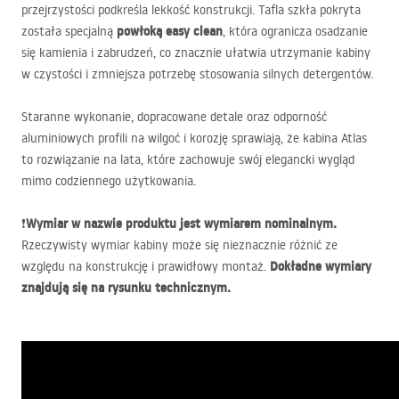
przejrzystości podkreśla lekkość konstrukcji. Tafla szkła pokryta
powłoką easy clean
została specjalną
, która ogranicza osadzanie
się kamienia i zabrudzeń, co znacznie ułatwia utrzymanie kabiny
w czystości i zmniejsza potrzebę stosowania silnych detergentów.
Staranne wykonanie, dopracowane detale oraz odporność
aluminiowych profili na wilgoć i korozję sprawiają, że kabina Atlas
to rozwiązanie na lata, które zachowuje swój elegancki wygląd
mimo codziennego użytkowania.
Wymiar w nazwie produktu jest wymiarem nominalnym.
❗
Rzeczywisty wymiar kabiny może się nieznacznie różnić ze
Dokładne wymiary
względu na konstrukcję i prawidłowy montaż.
znajdują się na rysunku technicznym.