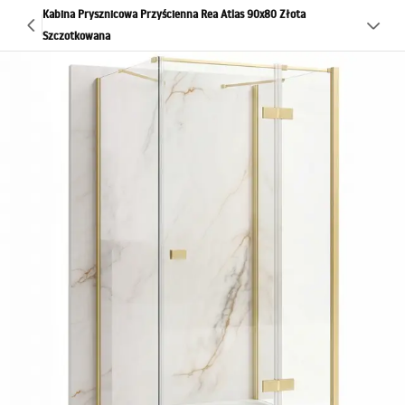
Kabina Prysznicowa Przyścienna Rea Atlas 90x80 Złota
Szczotkowana