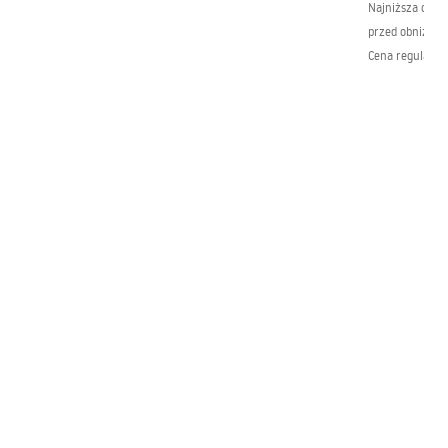
Najniższa cena 
przed obniżką:
Cena regularna