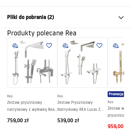
Wymiar (drzwi x ścianka)
90x80
Pliki do pobrania (2)
Kolor
Złoty szczotkowany
Typ kabiny
Narożna
Produkty polecane Rea
Warunki bezpieczeństwa
Szkło
Transparentne 6mm
WARUNKI BEZPIECZENSTWA KABINY DRZWI
Sposób otwierania
Uchylny
PARAWANY.pdf
Seria
Atlas
Montaż
Na brodziku lub posadzce
Instrukcja montażu
Wysokość (mm)
2000
mm
Instrukcja montażu kabiny Atlas.pdf
Strona
Lewa lub prawa
Promocja
Gwarancja
24 miesiące
Rea
Rea
Zestaw prysznicowy
Zestaw Prysznicowy
Rea
Powłoka Easy Clean
Tak, po wewnętrznej stronie
Zestaw wann
natryskowy z wylewką Rea
Natryskowy REA Lucas Z
szyby
prysznicowy
Navaro
Wylewką
759,00 zł
539,00 zł
Rea Lungo zł
959,00 zł