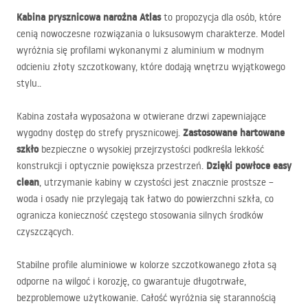
Kabina prysznicowa narożna Atlas
to propozycja dla osób, które
cenią nowoczesne rozwiązania o luksusowym charakterze. Model
wyróżnia się profilami wykonanymi z aluminium w modnym
odcieniu złoty szczotkowany, które dodają wnętrzu wyjątkowego
stylu..
Kabina została wyposażona w otwierane drzwi zapewniające
Zastosowane hartowane
wygodny dostęp do strefy prysznicowej.
szkło
bezpieczne o wysokiej przejrzystości podkreśla lekkość
Dzięki powłoce easy
konstrukcji i optycznie powiększa przestrzeń.
clean
, utrzymanie kabiny w czystości jest znacznie prostsze –
woda i osady nie przylegają tak łatwo do powierzchni szkła, co
ogranicza konieczność częstego stosowania silnych środków
czyszczących.
Stabilne profile aluminiowe w kolorze szczotkowanego złota są
odporne na wilgoć i korozję, co gwarantuje długotrwałe,
bezproblemowe użytkowanie. Całość wyróżnia się starannością