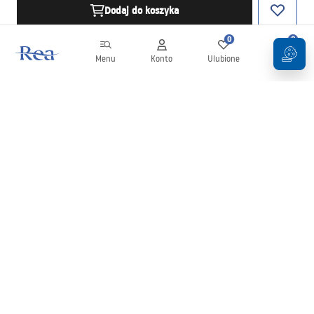
Dodaj do koszyka
0
0
Menu
Konto
Ulubione
Koszyk
Newsletter
Bądź na bieżąco z nowościami i promocjami!
Zapisz się
Wprowadzając i zatwierdzając swoje dane wyrażasz zgodę na
otrzymywanie newslettera na zasadach określonych w
Regulaminie
.