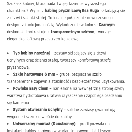
Szukasz kabiny, która nada Twojej łazience wyrazistego
kabinę prysznicową Rea Hugo
charakteru? Wybierz
, składającą się
z drzwi i ścianki stałej. To idealne połączenie nowoczesnego
Czarnym
designu z funkcjonalnością. Wykończenie w kolorze
transparentnym szkłem
doskonale kontrastuje z
, tworząc
elegancką, loftową przestrzeń kąpielową.
Typ kabiny narożnej
– zestaw składający się z drzwi
uchylnych oraz ścianki stałej, tworzący komfortową strefę
prysznicową.
Szkło hartowane 6 mm
– grube, bezpieczne szkło
transparentne zapewnia stabilność i bezpieczeństwo użytkowania.
Powłoka Easy Clean
– naniesiona na wewnętrzną stronę szyby
warstwa hydrofobowa ułatwia czyszczenie i zapobiega osadzaniu
się kamienia.
System otwierania uchylny
– solidne zawiasy gwarantują
wygodne i szerokie wejście do kabiny.
Uniwersalny montaż (Obustronny)
– profil pozwala na
instalację kabiny zarówno w wariancie prawym, jak i lewym.