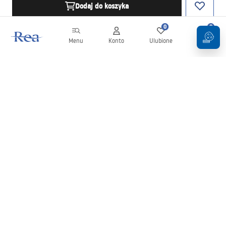
Dodaj do koszyka
0
0
Menu
Konto
Ulubione
Koszyk
Newsletter
Bądź na bieżąco z nowościami i promocjami!
Zapisz się
Wprowadzając i zatwierdzając swoje dane wyrażasz zgodę na
otrzymywanie newslettera na zasadach określonych w
Regulaminie
.