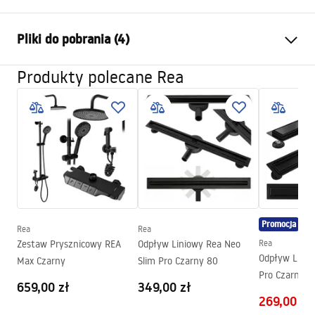
Wymiar (drzwi x ścianka)
100x80
Pliki do pobrania (4)
Kolor
Czarny
Typ kabiny
Narożna
Produkty polecane Rea
shower manual
Szkło
Transparentne 6mm
shower manual.pdf
Sposób otwierania
Uchylny
Montaż
Na brodziku lub posadzce
Karta produktu
Wysokość (mm)
2005
mm
KABINA PRYSZNICOWA HUGO BLACK (DRZWI +
Strona
Obustronna
SCIANKA).pdf
Gwarancja
24 miesiące
Promocja
Powłoka Easy Clean
Tak, po wewnętrznej stronie
Warunki bezpieczeństwa
Rea
Rea
szyby
Zestaw Prysznicowy REA
Odpływ Liniowy Rea Neo
Rea
WARUNKI BEZPIECZENSTWA KABINY DRZWI
Odpływ Linio
Max Czarny
Slim Pro Czarny 80
PARAWANY.pdf
Pro Czarny 9
659,00 zł
349,00 zł
269,00 zł
Instrukcja montażu