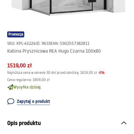
Promocja
SKU
:
KPL-45224
ID
:
9633
EAN
:
5902557382811
Kabina Prysznicowa REA Hugo Czarna 100x80
1519,00 zł
-
6
%
Najniższa cena w okresie 30 dni przed obniżką:
1619,00 zł
Cena regularna
:
1809,00 zł
Wysyłka dzisiaj.
Zapytaj o produkt
Opis produktu