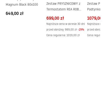
Zestaw PRYSZNICOWY z
Zestaw Prys
Magnum Black 80x100
Termostatem REA ROB
Podtynkowy 
649,00 zł
Czarny
LUNGO Czarn
699,00 zł
1079,00 z
Najniższa cena w okresie 30 dni
Najniższa cena 
przed obniżką:
989,00 zł
-
29
%
przed obniżką:
Cena regularna
:
1019,00 zł
Cena regularna