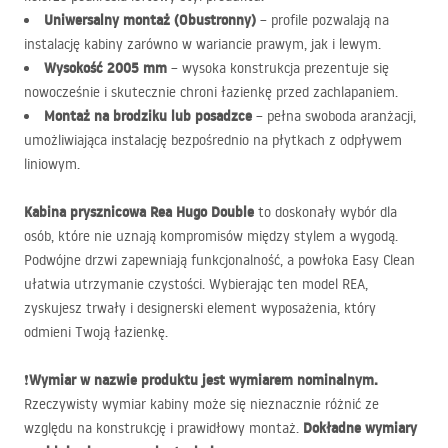
Uniwersalny montaż (Obustronny)
– profile pozwalają na
instalację kabiny zarówno w wariancie prawym, jak i lewym.
Wysokość 2005 mm
– wysoka konstrukcja prezentuje się
nowocześnie i skutecznie chroni łazienkę przed zachlapaniem.
Montaż na brodziku lub posadzce
– pełna swoboda aranżacji,
umożliwiająca instalację bezpośrednio na płytkach z odpływem
liniowym.
Kabina prysznicowa Rea Hugo Double
to doskonały wybór dla
osób, które nie uznają kompromisów między stylem a wygodą.
Podwójne drzwi zapewniają funkcjonalność, a powłoka Easy Clean
ułatwia utrzymanie czystości. Wybierając ten model
REA
,
zyskujesz trwały i designerski element wyposażenia, który
odmieni Twoją łazienkę.
Wymiar w nazwie produktu jest wymiarem nominalnym.
❗
Rzeczywisty wymiar kabiny może się nieznacznie różnić ze
Dokładne wymiary
względu na konstrukcję i prawidłowy montaż.