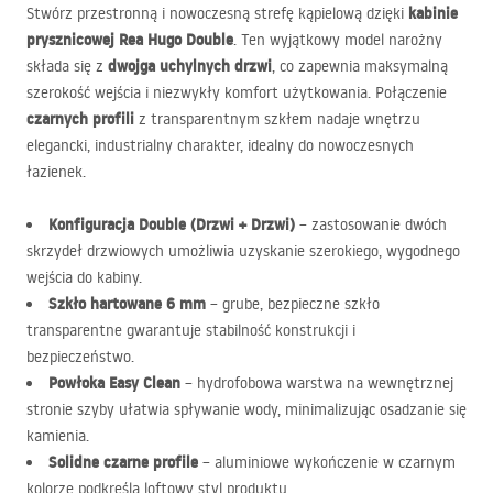
kabinie
Stwórz przestronną i nowoczesną strefę kąpielową dzięki
prysznicowej Rea Hugo Double
. Ten wyjątkowy model narożny
dwojga uchylnych drzwi
składa się z
, co zapewnia maksymalną
szerokość wejścia i niezwykły komfort użytkowania. Połączenie
czarnych profili
z transparentnym szkłem nadaje wnętrzu
elegancki, industrialny charakter, idealny do nowoczesnych
łazienek.
Konfiguracja Double (Drzwi + Drzwi)
– zastosowanie dwóch
skrzydeł drzwiowych umożliwia uzyskanie szerokiego, wygodnego
wejścia do kabiny.
Szkło hartowane 6 mm
– grube, bezpieczne szkło
transparentne gwarantuje stabilność konstrukcji i
bezpieczeństwo.
Powłoka Easy Clean
– hydrofobowa warstwa na wewnętrznej
stronie szyby ułatwia spływanie wody, minimalizując osadzanie się
kamienia.
Solidne czarne profile
– aluminiowe wykończenie w czarnym
kolorze podkreśla loftowy styl produktu.