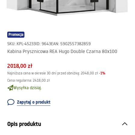
Promocja
SKU
:
KPL-45233
ID
:
9643
EAN
:
5902557382859
Kabina Prysznicowa REA Hugo Double Czarna 80x100
2018,00 zł
-
1
%
Najniższa cena w okresie 30 dni przed obniżką:
2048,00 zł
Cena regularna
:
2418,00 zł
Wysyłka dzisiaj.
Zapytaj o produkt
Opis produktu