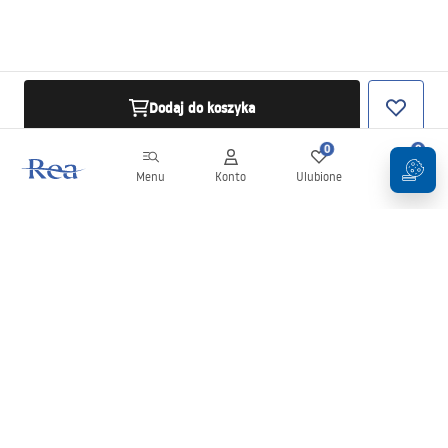
Dodaj do koszyka
0
0
Menu
Konto
Ulubione
Koszyk
Newsletter
Bądź na bieżąco z nowościami i promocjami!
Zapisz się