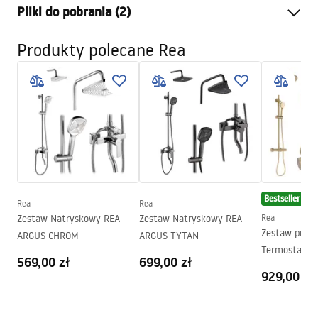
Pliki do pobrania (2)
Kolor
Chrom
Typ kabiny
Narożna
Produkty polecane Rea
Instrukcja montażu
Szkło
Transparentne 5mm
Instrukcja Kabiny Look PL.pdf
Sposób otwierania
Przesuwny
Montaż
Na brodziku lub posadzce
Karta produktu
Wysokość (mm)
1900
mm
KABINA PRYSZNICOWA LOOK CHROME .pdf
Strona
Obustronna
Gwarancja
24 miesiące
Bestseller
Powłoka Easy Clean
Tak
Rea
Rea
Zestaw Natryskowy REA
Zestaw Natryskowy REA
Rea
Zestaw prysz
ARGUS CHROM
ARGUS TYTAN
Termostatem
569,00 zł
699,00 zł
Złoty Szczo
929,00 zł