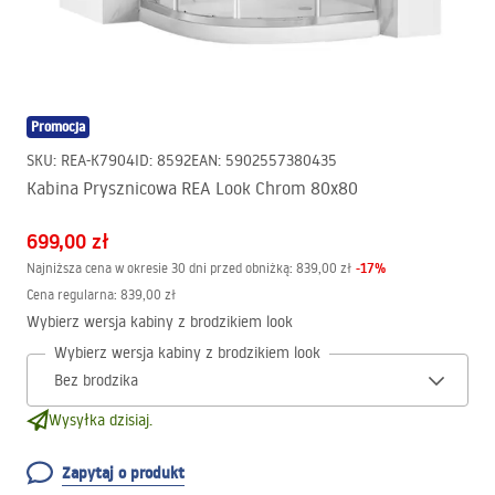
Promocja
SKU
:
REA-K7904
ID
:
8592
EAN
:
5902557380435
Kabina Prysznicowa REA Look Chrom 80x80
699,00 zł
-
17
%
Najniższa cena w okresie 30 dni przed obniżką:
839,00 zł
Cena regularna
:
839,00 zł
Wybierz wersja kabiny z brodzikiem look
Wybierz wersja kabiny z brodzikiem look
Wysyłka dzisiaj.
Zapytaj o produkt