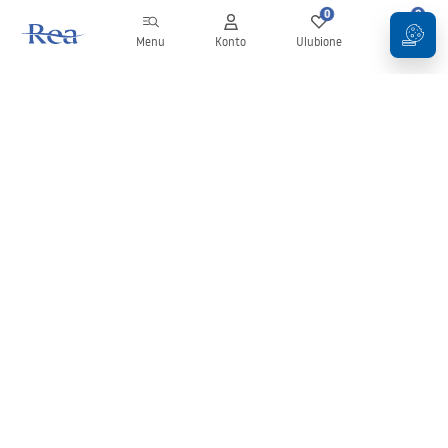
0
0
Menu
Konto
Ulubione
Koszyk
Newsletter
Bądź na bieżąco z nowościami i promocjami!
Zapisz się
Wprowadzając i zatwierdzając swoje dane wyrażasz zgodę na
otrzymywanie newslettera na zasadach określonych w
Regulaminie
.