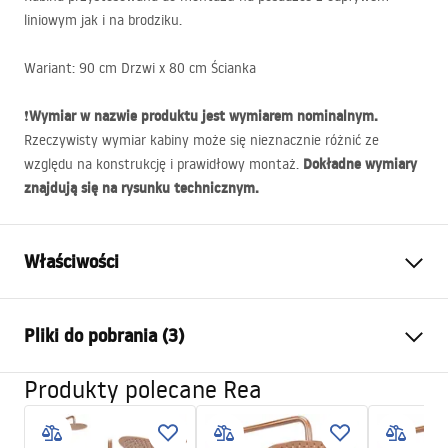
liniowym jak i na brodziku.
Wariant: 90 cm Drzwi x 80 cm Ścianka
Wymiar w nazwie produktu jest wymiarem nominalnym.
❗
Rzeczywisty wymiar kabiny może się nieznacznie różnić ze
Dokładne wymiary
względu na konstrukcję i prawidłowy montaż.
znajdują się na rysunku technicznym.
Właściwości
Wymiar (drzwi x ścianka)
90x80
Pliki do pobrania (3)
Kolor
Chrom
Typ kabiny
Narożna
Produkty polecane Rea
shower manual
Szkło
Transparentne 6mm
shower manual.pdf
Sposób otwierania
Składany