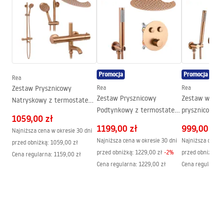
Montaż
Na brodziku lub posadzce
Karta produktu
Wysokość (mm)
1900
mm
KABINA PRYSZNICOWA MOLIER CHROM (DRZWI +
Strona
Obustronna
SCIANKA).pdf
Gwarancja
24 miesiące
Promocja
Promocja
Powłoka Easy Clean
Tak, po wewnętrznej stronie
Instrukcja montażu
Rea
szyby
Zestaw Prysznicowy
Rea
Rea
Instrukcja montażu Kabiny Molier PL.pdf
Zestaw Prysznicowy
Zestaw wann
Natryskowy z termostatem
Podtynkowy z termostatem
prysznicowy
Rea Lungo Miedź
1059,00 zł
LUNGO Miedź szczotkowany
Rea Lungo M
Szczotkowany
1199,00 zł
999,00 zł
Najniższa cena w okresie 30 dni
+ BOX
Szczotkowan
Najniższa cena w okresie 30 dni
Najniższa cena 
przed obniżką:
1059,00 zł
przed obniżką:
1229,00 zł
-
2
%
przed obniżką:
Cena regularna
:
1159,00 zł
Cena regularna
:
1229,00 zł
Cena regularna