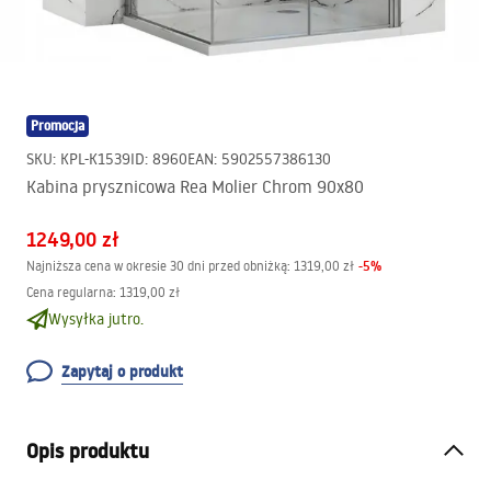
Promocja
SKU
:
KPL-K1539
ID
:
8960
EAN
:
5902557386130
Kabina prysznicowa Rea Molier Chrom 90x80
1249,00 zł
-
5
%
Najniższa cena w okresie 30 dni przed obniżką:
1319,00 zł
Cena regularna
:
1319,00 zł
Wysyłka jutro.
Zapytaj o produkt
Opis produktu