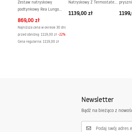
Zestaw natryskowy
Natryskowy Z Termostatem
pryszn
podtynkowy Rea Lungo
Rea Lungo Miedź
Rea Lu
1139,00 zł
1199,
Miedź + BOX
869,00 zł
Najniższa cena w okresie 30 dni
przed obniżką:
1119,00 zł
-
22
%
Cena regularna
:
1119,00 zł
Newsletter
Bądź na bieżąco z nowoś