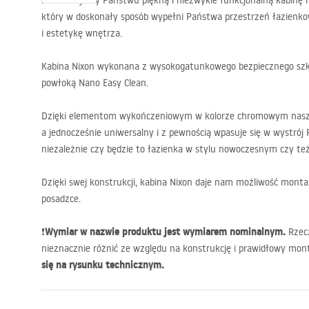
Prezentujemy Państwu piękną i niezwykle funkcjonalną kabinę n
który w doskonały sposób wypełni Państwa przestrzeń łazienk
i estetykę wnętrza.
Kabina Nixon wykonana z wysokogatunkowego bezpiecznego szk
powłoką Nano Easy Clean.
Dzięki elementom wykończeniowym w kolorze chromowym nasz p
a jednocześnie uniwersalny i z pewnością wpasuje się w wystrój
niezależnie czy będzie to łazienka w stylu nowoczesnym czy te
Dzięki swej konstrukcji, kabina Nixon daje nam możliwość monta
posadzce.
Wymiar w nazwie produktu jest wymiarem nominalnym.
❗
Rzecz
nieznacznie różnić ze względu na konstrukcję i prawidłowy mon
się na rysunku technicznym.