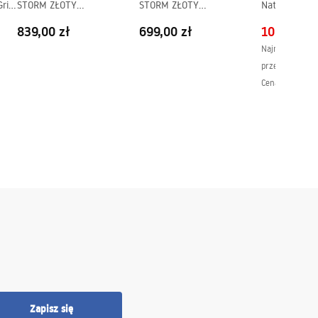
rip
STORM ZŁOTY
STORM ZŁOTY
Natryskowy 
SZCZOTKOWANY
SZCZOTKOWANY
Rea Lungo M
839,00 zł
699,00 zł
1059,00 z
Szczotkowan
Najniższa cena 
przed obniżką:
Cena regularna
Zapisz się