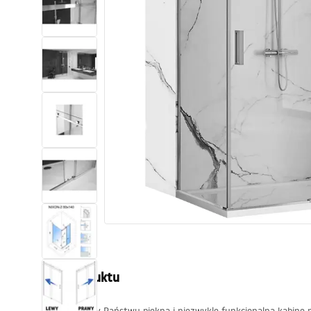
Toalety, ubikacje
Umywalki
Wanny i parawany
Baterie
Natryski
Kuchnia
Akcesoria i meble łazienkowe
Opis produktu