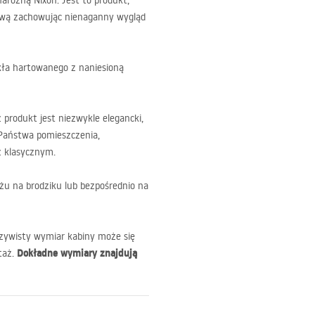
arożną Nixon. Jest to produkt,
ową zachowując nienaganny wygląd
ła hartowanego z naniesioną
rodukt jest niezwykle elegancki,
 Państwa pomieszczenia,
ż klasycznym.
żu na brodziku lub bezpośrednio na
ywisty wymiar kabiny może się
Dokładne wymiary znajdują
taż.