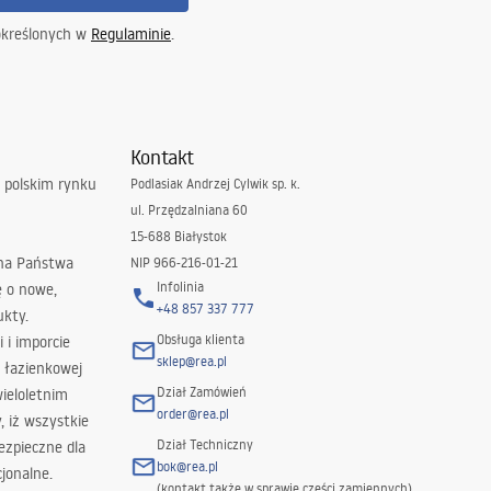
określonych w
Regulaminie
.
Kontakt
 polskim rynku
Podlasiak Andrzej Cylwik sp. k.
ul. Przędzalniana 60
15-688 Białystok
 na Państwa
NIP 966-216-01-21
Infolinia
ę o nowe,
+48 857 337 777
ukty.
Obsługa klienta
i i imporcie
sklep@rea.pl
 łazienkowej
Dział Zamówień
wieloletnim
order@rea.pl
 iż wszystkie
Dział Techniczny
ezpieczne dla
bok@rea.pl
jonalne.
(kontakt także w sprawie części zamiennych)