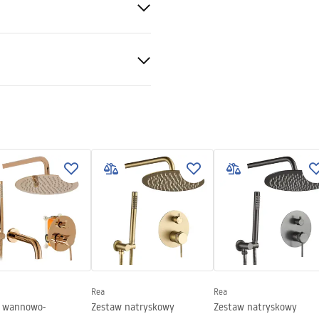
 produktu
ntne 8mm
produktu (1).pdf
ukcja montażu ścianki
 lub posadzce
kcja ścianki nixon PL.pdf
rawa
nętrznej stronie szyby
Rea
Rea
 wannowo-
Zestaw natryskowy
Zestaw natryskowy