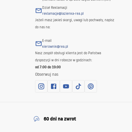
Dział Reklamacji
reklamacje@lazienka-rea.pl
Jeżeli masz jakieś skargi, uwagi lub pochwały, napisz
do nas na:
E-mail
kierownik@rea.pl
Nasz zespół obsługi klienta jest do Państwa
dyspozycji w dni robocze w godzinach:
od 7:00 do 19:00
Obserwuj nas
60 dni na zwrot