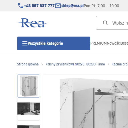
+48 857 337 777
sklep@rea.pl
Pon-Pt: 7:00 – 19:00
PREMIUM
Nowości
Best
Wszystkie kategorie
Kategorie produktowe
Strona główna
Kabiny prysznicowe 90x90, 80x80 i inne
Kabina pro
Kabiny prysznicowe
Drzwi prysznicowe
Brodziki prysznicowe
Odpływy liniowe