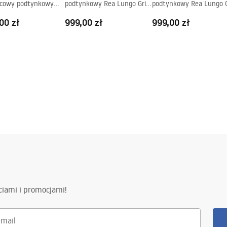
icowy podtynkowy
podtynkowy Rea Lungo Grip
podtynkowy Rea Lungo G
ngo Miedź + BOX
Złoty Szczotkowany + BOX
Tytan + BOX
00 zł
999,00 zł
999,00 zł
ciami i promocjami!