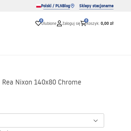
Polski / PLN
Blog
Sklepy stacjonarne
0
0
0,00 zł
Ulubione
Zaloguj się
Koszyk
:
a Rea Nixon 140x80 Chrome