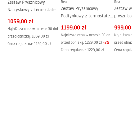
Zestaw Prysznicowy
Rea
Rea
PRIMO SLIDE WITH SIDE PANEL.pdf
Powłoka Easy Clean
Nie
Zestaw Prysznicowy
Zestaw wann
Natryskowy z termostatem
Podtynkowy z termostatem
prysznicowy
Rea Lungo Miedź
1059,00 zł
LUNGO Miedź szczotkowany
Rea Lungo M
Szczotkowany
1199,00 zł
999,00 zł
Najniższa cena w okresie 30 dni
+ BOX
Szczotkowan
Najniższa cena w okresie 30 dni
Najniższa cena 
przed obniżką:
1059,00 zł
przed obniżką:
1229,00 zł
-
2
%
przed obniżką:
Cena regularna
:
1159,00 zł
Cena regularna
:
1229,00 zł
Cena regularna