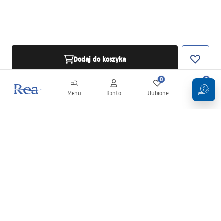
Dodaj do koszyka
0
0
Menu
Konto
Ulubione
Koszyk
Newsletter
Bądź na bieżąco z nowościami i promocjami!
Zapisz się