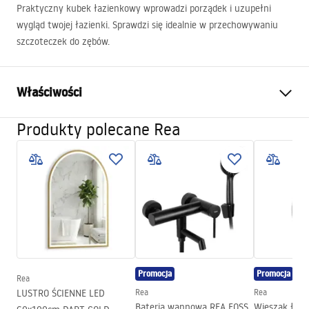
Praktyczny kubek łazienkowy wprowadzi porządek i uzupełni
wygląd twojej łazienki. Sprawdzi się idealnie w przechowywaniu
szczoteczek do zębów.
Właściwości
Produkty polecane Rea
Kolor:
Biały
Materiał:
Szkło matowe, Metal
Sposób montażu:
Przykręcany
Szerokość (mm):
115
mm
Wysokość (mm):
95
mm
Głębokość (mm):
100
mm
Seria:
Leo
Promocja
Promocja
Rea
Gwarancja
24 miesiące
LUSTRO ŚCIENNE LED
Rea
Rea
Bateria wannowa REA FOSS
Wieszak łaz