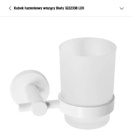
Kubek łazienkowy wiszący Biały 322233B LEO