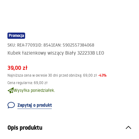
Promocja
SKU
:
REA-77091
ID
:
8541
EAN
:
5902557384068
Kubek łazienkowy wiszący Biały 322233B LEO
39,00 zł
-
43
%
Najniższa cena w okresie 30 dni przed obniżką:
69,00 zł
Cena regularna
:
69,00 zł
Wysyłka poniedziałek.
Zapytaj o produkt
Opis produktu