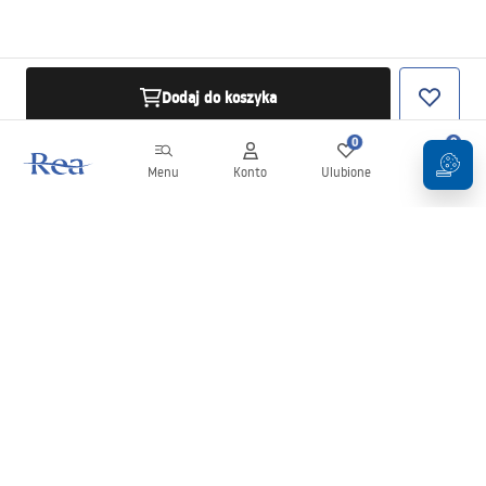
Dodaj do koszyka
0
0
Menu
Konto
Ulubione
Koszyk
Newsletter
Bądź na bieżąco z nowościami i promocjami!
Zapisz się