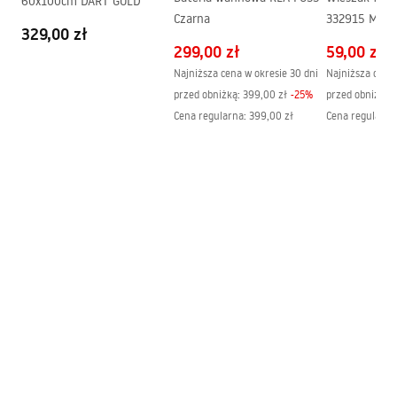
60x100cm DART GOLD
Czarna
332915 MIST 
329,00 zł
Szczotkowan
299,00 zł
59,00 zł
Najniższa cena w okresie 30 dni
Najniższa cena 
przed obniżką:
399,00 zł
-
25
%
przed obniżką:
Cena regularna
:
399,00 zł
Cena regularna