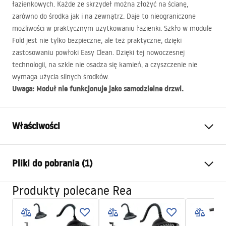
łazienkowych. Każde ze skrzydeł można złożyć na ścianę,
zarówno do środka jak i na zewnątrz. Daje to nieograniczone
możliwości w praktycznym użytkowaniu łazienki. Szkło w module
Fold jest nie tylko bezpieczne, ale też praktyczne, dzięki
zastosowaniu powłoki Easy Clean. Dzięki tej nowoczesnej
technologii, na szkle nie osadza się kamień, a czyszczenie nie
wymaga użycia silnych środków.
Uwaga: Moduł nie funkcjonuje jako samodzielne drzwi.
Właściwości
Wymiar (drzwi x ścianka)
70
Pliki do pobrania (1)
Kolor
Chrom
Typ kabiny
Narożna
Produkty polecane Rea
Instrukcja montażu
Sposób otwierania
Składany
Instrukcja_montazu_FOLD.pdf
Montaż
Na brodziku lub posadzce