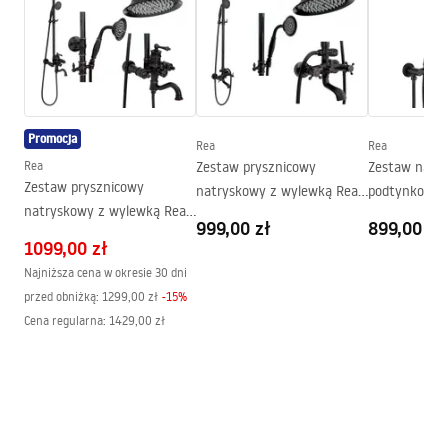
Wysokość (mm)
1900
mm
Strona
Obustronna
Gwarancja
24 miesiące
Powłoka Easy Clean
Tak, po wewnętrznej stronie
szyby
Promocja
Rea
Rea
Rea
Zestaw prysznicowy
Zestaw natr
Zestaw prysznicowy
natryskowy z wylewką Rea
podtynkowy 
natryskowy z wylewką Rea
Retro Postarzany Czarny
Czarny + BOX
999,00 zł
899,00 zł
Vintage Czarny
1099,00 zł
Najniższa cena w okresie 30 dni
przed obniżką:
1299,00 zł
-
15
%
Cena regularna
:
1429,00 zł