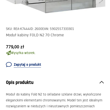
SKU
:
REA-K7444
ID
:
2600
EAN
:
5902557333301
Moduł kabiny FOLD N2 70 Chrome
779,00 zł
Wysyłka wtorek.
Zapytaj o produkt
Opis produktu
Moduł do kabiny Fold N2 to składane szklane drzwi, wykończone
eleganckimi elementami chromowanymi. Model ten jest idealnym
rozwiązaniem w niedużych i nieustawnych pomieszczeniach