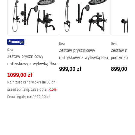
Wysokość (mm)
1900
mm
Strona
Obustronna
Gwarancja
24 miesiące
Powłoka Easy Clean
Tak, po wewnętrznej stronie
szyby
Promocja
Rea
Rea
Rea
Zestaw prysznicowy
Zestaw natr
Zestaw prysznicowy
natryskowy z wylewką Rea
podtynkowy 
natryskowy z wylewką Rea
Retro Postarzany Czarny
Czarny + BOX
999,00 zł
899,00 zł
Vintage Czarny
1099,00 zł
Najniższa cena w okresie 30 dni
przed obniżką:
1299,00 zł
-
15
%
Cena regularna
:
1429,00 zł