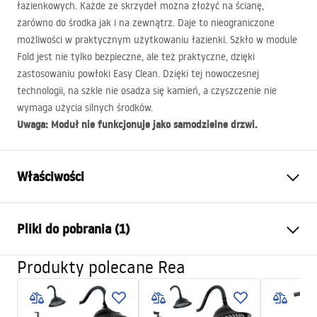
łazienkowych. Każde ze skrzydeł można złożyć na ścianę,
zarówno do środka jak i na zewnątrz. Daje to nieograniczone
możliwości w praktycznym użytkowaniu łazienki. Szkło w module
Fold jest nie tylko bezpieczne, ale też praktyczne, dzięki
zastosowaniu powłoki Easy Clean. Dzięki tej nowoczesnej
technologii, na szkle nie osadza się kamień, a czyszczenie nie
wymaga użycia silnych środków.
Uwaga: Moduł nie funkcjonuje jako samodzielne drzwi.
Właściwości
Wymiar (drzwi x ścianka)
90
Pliki do pobrania (1)
Kolor
Chrom
Typ kabiny
Narożna
Produkty polecane Rea
Instrukcja montażu
Sposób otwierania
Składany
Instrukcja_montazu_FOLD.pdf
Montaż
Na brodziku lub posadzce