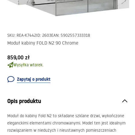
SKU
:
REA-K7442
ID
:
2603
EAN
:
5902557333318
Moduł kabiny FOLD N2 90 Chrome
859,00 zł
Wysyłka wtorek.
Zapytaj o produkt
Opis produktu
Moduł do kabiny Fold N2 to składane szklane drzwi, wykończone
eleganckimi elementami chromowanymi. Model ten jest idealnym
rozwiązaniem w niedużych i nieustawnych pomieszczeniach