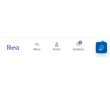
0
0
Menu
Konto
Ulubione
Koszyk
Newsletter
Bądź na bieżąco z nowościami i promocjami!
Zapisz się