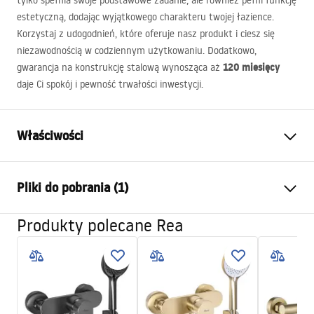
tylko spełnia swoje podstawowe zadanie, ale również pełni funkcję
estetyczną, dodając wyjątkowego charakteru twojej łazience.
Korzystaj z udogodnień, które oferuje nasz produkt i ciesz się
niezawodnością w codziennym użytkowaniu. Dodatkowo,
120 miesięcy
gwarancja na konstrukcję stalową wynosząca aż
daje Ci spokój i pewność trwałości inwestycji.
Właściwości
Typ odpływu
Kwadratowy
Pliki do pobrania (1)
Typ syfonu
stały
Długość odpływu (cm)
15x15
Produkty polecane Rea
Instrukcja montażu
Materiał odpływu
Stal nierdzewna AISI 304
LINEAR-2.pdf
Kolor
Stal szczotkowana
Maskownica
Dekoracyjna
Przepustowość
0,45 l/s