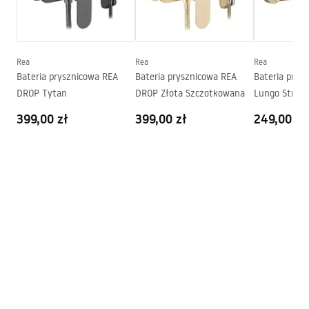
Powłoka
Nano Flex
Gwarancja
120 miesięcy na szczelność
konstrukcji stalowej, 24
Rea
Rea
Rea
miesiące pozostałe elementy
Bateria prysznicowa REA
Bateria prysznicowa REA
Bateria prys
DROP Tytan
DROP Złota Szczotkowana
Lungo Stripe
Szczotkowan
399,00 zł
399,00 zł
249,00 zł