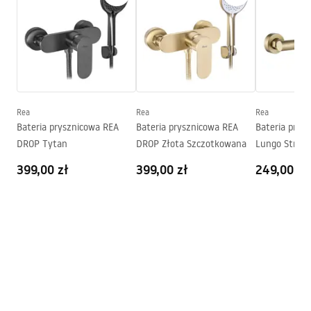
Maskownica
Dekoracyjna
Przepustowość
0,45 l/s
Powłoka
Nano Flex
Gwarancja
120 miesięcy na szczelność
konstrukcji stalowej, 24
Rea
Rea
Rea
miesiące pozostałe elementy
Bateria prysznicowa REA
Bateria prysznicowa REA
Bateria prys
DROP Tytan
DROP Złota Szczotkowana
Lungo Stripe
Szczotkowan
399,00 zł
399,00 zł
249,00 zł