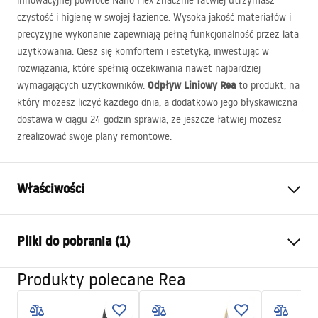
innowacyjnej powłoce Nano Flex znacznie łatwiej utrzymasz
czystość i higienę w swojej łazience. Wysoka jakość materiałów i
precyzyjne wykonanie zapewniają pełną funkcjonalność przez lata
użytkowania. Ciesz się komfortem i estetyką, inwestując w
rozwiązania, które spełnią oczekiwania nawet najbardziej
Odpływ Liniowy Rea
wymagających użytkowników.
to produkt, na
który możesz liczyć każdego dnia, a dodatkowo jego błyskawiczna
dostawa w ciągu 24 godzin sprawia, że jeszcze łatwiej możesz
zrealizować swoje plany remontowe.
Właściwości
Typ odpływu
Kwadratowy
Pliki do pobrania (1)
Typ syfonu
stały
Długość odpływu (cm)
15x15
Produkty polecane Rea
Instrukcja montażu
Materiał odpływu
Stal nierdzewna AISI 304
LINEAR-2.pdf
Kolor
Stal szczotkowana