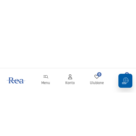
0
0
Menu
Konto
Ulubione
Koszyk
Newsletter
Bądź na bieżąco z nowościami i promocjami!