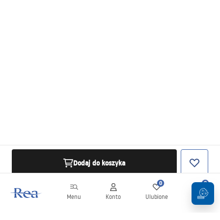
Dodaj do koszyka
0
0
Menu
Konto
Ulubione
Koszyk