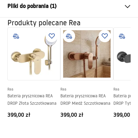
Pliki do pobrania (1)
Typ syfonu
stały
Długość odpływu (cm)
12x12
Produkty polecane Rea
Instrukcja montażu
Materiał odpływu
Stal nierdzewna AISI 304
LINEAR-2.pdf
Kolor
Stal szczotkowana
Maskownica
Dekoracyjna
Przepustowość
0,45 l/s
Powłoka
Nano Flex
Gwarancja
120 miesięcy na szczelność
konstrukcji stalowej, 24
Rea
Rea
Rea
miesiące pozostałe elementy
Bateria prysznicowa REA
Bateria prysznicowa REA
Bateria prys
DROP Złota Szczotkowana
DROP Miedź Szczotkowana
DROP Tytan
399,00 zł
399,00 zł
399,00 zł