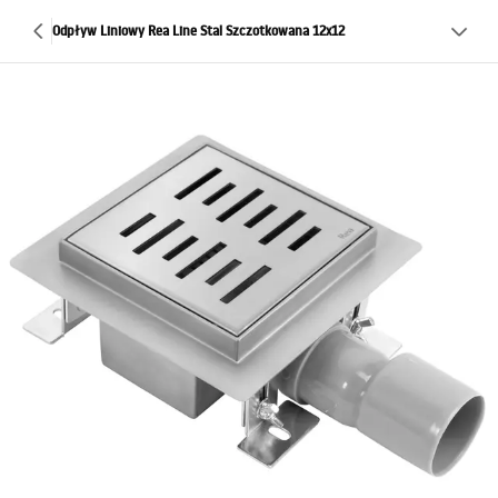
Odpływ Liniowy Rea Line Stal Szczotkowana 12x12