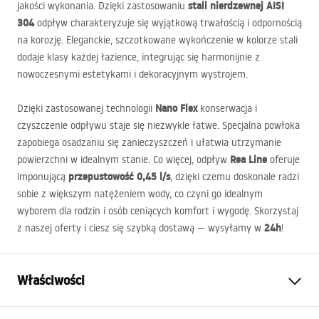
stali nierdzewnej
AISI
jakości wykonania. Dzięki zastosowaniu
304
odpływ charakteryzuje się wyjątkową trwałością i odpornością
na korozję. Eleganckie, szczotkowane wykończenie w kolorze stali
dodaje klasy każdej łazience, integrując się harmonijnie z
nowoczesnymi estetykami i dekoracyjnym wystrojem.
Nano Flex
Dzięki zastosowanej technologii
konserwacja i
czyszczenie odpływu staje się niezwykle łatwe. Specjalna powłoka
zapobiega osadzaniu się zanieczyszczeń i ułatwia utrzymanie
Rea Line
powierzchni w idealnym stanie. Co więcej, odpływ
oferuje
przepustowość 0,45 l/s
imponującą
, dzięki czemu doskonale radzi
sobie z większym natężeniem wody, co czyni go idealnym
wyborem dla rodzin i osób ceniących komfort i wygodę. Skorzystaj
24h
z naszej oferty i ciesz się szybką dostawą — wysyłamy w
!
Właściwości
Typ odpływu
Kwadratowy