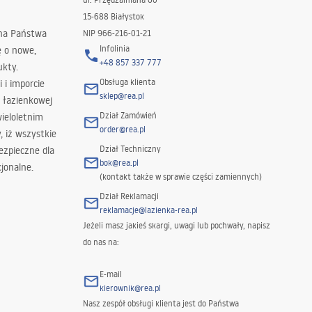
15-688 Białystok
 na Państwa
NIP 966-216-01-21
Infolinia
ę o nowe,
+48 857 337 777
ukty.
Obsługa klienta
i i imporcie
sklep@rea.pl
 łazienkowej
Dział Zamówień
wieloletnim
order@rea.pl
 iż wszystkie
Dział Techniczny
ezpieczne dla
bok@rea.pl
jonalne.
(kontakt także w sprawie części zamiennych)
Dział Reklamacji
reklamacje@lazienka-rea.pl
Jeżeli masz jakieś skargi, uwagi lub pochwały, napisz
do nas na:
E-mail
kierownik@rea.pl
Nasz zespół obsługi klienta jest do Państwa