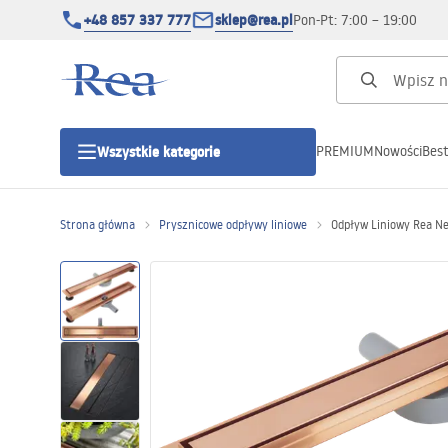
+48 857 337 777
sklep@rea.pl
Pon-Pt: 7:00 – 19:00
PREMIUM
Nowości
Best
Wszystkie kategorie
Kategorie produktowe
Strona główna
Prysznicowe odpływy liniowe
Odpływ Liniowy Rea Ne
Kabiny prysznicowe
Drzwi prysznicowe
Brodziki prysznicowe
Odpływy liniowe