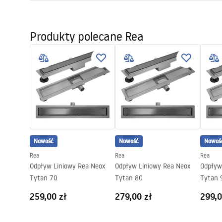
Długość odpływu (cm)
80
Instrukcja montażu
Materiał odpływu
Stal nierdz
LINEAR-3.pdf
Produkty polecane Rea
Kolor
Miedź szcz
Maskownica
Odwracalna
Przepustowość
0,45 l/s
Powłoka
Nano Flex
Gwarancja
120 miesięc
stalowej, 2
Nowość
Nowość
Nowoś
Rea
Rea
Rea
Odpływ Liniowy Rea Neox
Odpływ Liniowy Rea Neox
Odpływ
Tytan 70
Tytan 80
Tytan 
259,00 zł
279,00 zł
299,0