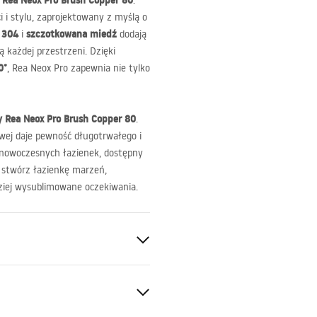
Rea Neox Pro Brush Copper 80
.
 i stylu, zaprojektowany z myślą o
304
szczotkowana miedź
i
dodają
 każdej przestrzeni. Dzięki
0°
, Rea Neox Pro zapewnia nie tylko
y Rea Neox Pro Brush Copper 80
.
owej daje pewność długotrwałego i
nowoczesnych łazienek, dostępny
i stwórz łazienkę marzeń,
ziej wysublimowane oczekiwania.
60°