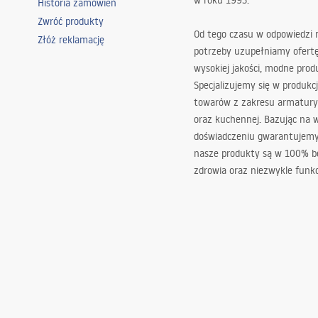
w roku 1993.
Historia zamówień
Zwróć produkty
Od tego czasu w odpowiedzi
Złóż reklamację
potrzeby uzupełniamy ofert
wysokiej jakości, modne prod
Specjalizujemy się w produkcj
towarów z zakresu armatury
oraz kuchennej. Bazując na 
doświadczeniu gwarantujemy,
nasze produkty są w 100% b
zdrowia oraz niezwykle funkc