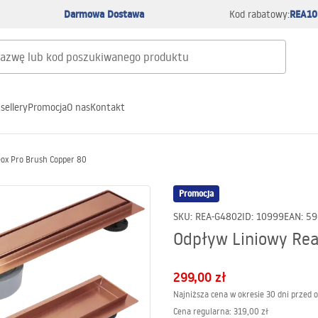
Darmowa Dostawa
REA10
Kod rabatowy:
sellery
Promocja
O nas
Kontakt
ox Pro Brush Copper 80
Promocja
SKU
:
REA-G4802
ID
:
10999
EAN
:
59
Odpływ Liniowy Rea
299,00 zł
Najniższa cena w okresie 30 dni przed 
Cena regularna
:
319,00 zł