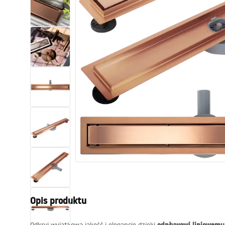
Toalety, ubikacje
Umywalki
Wanny i parawany
Baterie
Natryski
Kuchnia
Akcesoria i meble łazienkowe
Opis produktu