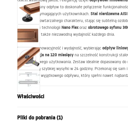
odpływowi liniowemu 
Odkryj wyjątkową jakość i elegancję dzięki
Ten nowoczesny odpływ to doskonałe połączenie funkcjonalności
Stal nierdzewna
AISI
najbardziej wymagających użytkownikach.
łazience niepowtarzalnego charakteru, stając się subtelną ozdobą
Nano Flex
obrotowego syfonu 36
zastosowaniu technologii
oraz
elegancję, ale także niezawodną wydajność każdego dnia.
odpływ liniow
Postaw na innowacyjność i wydajność, wybierając
gwarancja na 120 miesięcy
Jego
na szczelność konstrukcji stal
bezproblemowego użytkowania. Zestaw idealnie dopasowany do 
z możliwością szybkiej wysyłki w 24 godziny. Przekonaj się sam 
korzystając z wyjątkowego odpływu, który spełni nawet najbard
Właściwości
Typ odpływu
Regularny
Pliki do pobrania (1)
Typ syfonu
obrotowy 3