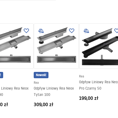
ewna AISI 304
otkowana
 2w1
y na szczelność konstrukcji
4 miesiące pozostałe elementy
ć
Nowość
Rea
Odpływ Liniowy Rea Neo
Rea
 Liniowy Rea Neox
Odpływ Liniowy Rea Neox
Pro Czarny 50
90
Tytan 100
199,00 zł
0 zł
309,00 zł