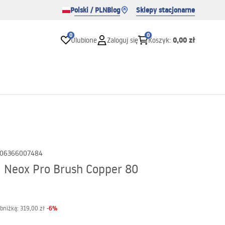
Polski / PLN
Blog
Sklepy stacjonarne
0
0
0,00 zł
Ulubione
Zaloguj się
Koszyk
:
06366007484
 Neox Pro Brush Copper 80
-
6
%
obniżką:
319,00 zł