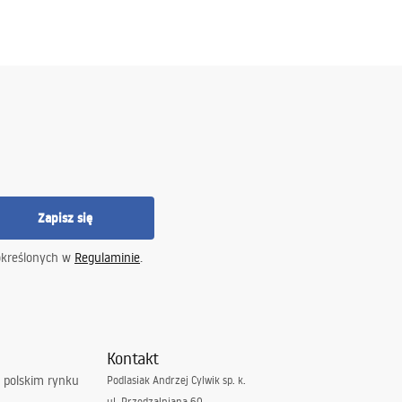
Zapisz się
określonych w
Regulaminie
.
Kontakt
 polskim rynku
Podlasiak Andrzej Cylwik sp. k.
ul. Przędzalniana 60