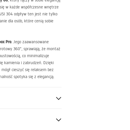
ny 60
, który łączy w sobie elegancję
e się w każde współczesne wnętrze
ISI
304 odpływ ten jest nie tylko
nie dla osób, które cenią sobie
ox Pro
. Jego zaawansowane
brotowy 360°, sprawiają, że montaż
pustowością, co minimalizuje
ę kamienia i zabrudzeń. Dzięki
z mógł cieszyć się relaksem bez
alność spotyka się z elegancją.
60°