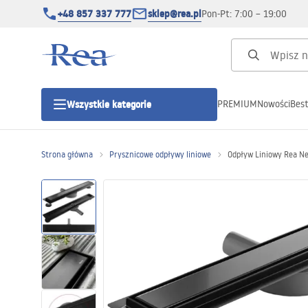
+48 857 337 777
sklep@rea.pl
Pon-Pt: 7:00 – 19:00
PREMIUM
Nowości
Best
Wszystkie kategorie
Kategorie produktowe
Strona główna
Prysznicowe odpływy liniowe
Odpływ Liniowy Rea Ne
Kabiny prysznicowe
Drzwi prysznicowe
Brodziki prysznicowe
Odpływy liniowe