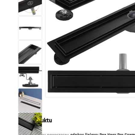
Toalety, ubikacje
Umywalki
Wanny i parawany
Baterie
Natryski
Kuchnia
Akcesoria i meble łazienkowe
Opis produktu