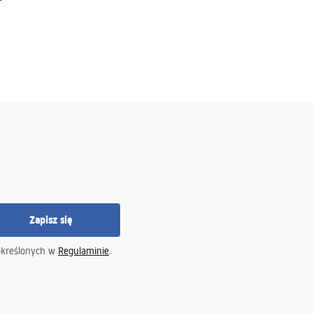
Zapisz się
określonych w
Regulaminie
.