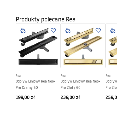
Długość odpływu (cm)
60
Instrukcja montażu
Materiał odpływu
Stal nierdz
LINEAR-3.pdf
Produkty polecane Rea
Kolor
Czarny
Maskownica
Odwracalna
Przepustowość
0,45 l/s
Powłoka
Nano Flex
Gwarancja
120 miesięc
stalowej, 2
Rea
Rea
Rea
Odpływ Liniowy Rea Neox
Odpływ Liniowy Rea Neox
Odpływ
Pro Czarny 50
Pro Złoty 60
Pro Zł
199,00 zł
239,00 zł
259,0