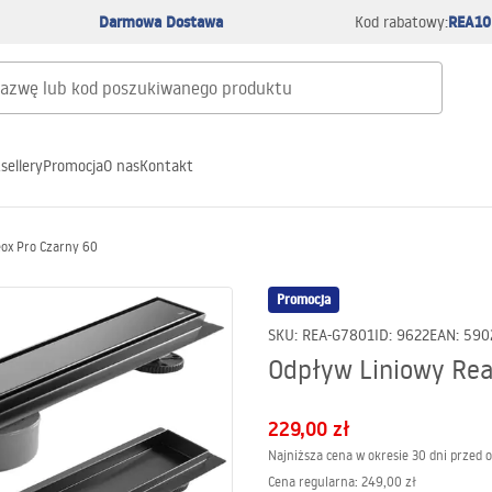
Darmowa Dostawa
REA10
Kod rabatowy:
sellery
Promocja
O nas
Kontakt
ox Pro Czarny 60
Promocja
SKU
:
REA-G7801
ID
:
9622
EAN
:
590
Odpływ Liniowy Rea
229,00 zł
Najniższa cena w okresie 30 dni przed 
Cena regularna
:
249,00 zł