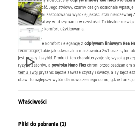
odpływ liniowy Rea Neox Pro Czar
Przedstawiamy nowoczesny
i funkcjonalność. Jego stylowy, czarny design doskonale wpasuj
łazienki. Dzięki zastosowaniu wysokiej jakości stali nierdzewnej
A
trwały, ale i łatwy w utrzymaniu w czystości. To idealne rozwiąza
estetykę oraz komfort użytkowania.
odpływem liniowym Rea Ne
Zapewnij sobie komfort i elegancję z
technologie, takie jak odwracalna maskownica 2w1 oraz syfon o
jest prosty i szybki. Produkt ten charakteryzuje się wysoką prze
powłoka Nano Flex
ryzyko zatorów, a
chroni przed osadzaniem si
temu Twój prysznic będzie zawsze czysty i świeży, a Ty będzies
obaw. To najlepszy wybór dla nowoczesnego domu, gdzie funkcjon
Właściwości
Typ odpływu
Regularny
Pliki do pobrania (1)
Typ syfonu
obrotowy 3