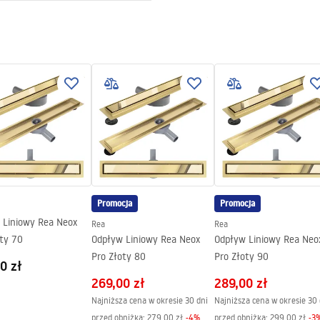
ewna AISI 304
 2w1
y na szczelność konstrukcji
4 miesiące pozostałe elementy
Promocja
Promocja
 Liniowy Rea Neox
Rea
Rea
oty 70
Odpływ Liniowy Rea Neox
Odpływ Liniowy Rea Neo
Pro Złoty 80
Pro Złoty 90
0 zł
269,00 zł
289,00 zł
Najniższa cena w okresie 30 dni
Najniższa cena w okresie 30 
przed obniżką:
279,00 zł
-
4
%
przed obniżką:
299,00 zł
-
3