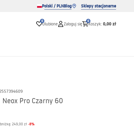
Polski / PLN
Blog
Sklepy stacjonarne
0
0
0,00 zł
Ulubione
Zaloguj się
Koszyk
:
2557394609
 Neox Pro Czarny 60
-
8
%
obniżką:
249,00 zł