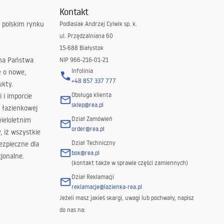
Kontakt
 polskim rynku
Podlasiak Andrzej Cylwik sp. k.
ul. Przędzalniana 60
15-688 Białystok
 na Państwa
NIP 966-216-01-21
Infolinia
ę o nowe,
+48 857 337 777
ukty.
Obsługa klienta
i i imporcie
sklep@rea.pl
 łazienkowej
Dział Zamówień
wieloletnim
order@rea.pl
 iż wszystkie
Dział Techniczny
ezpieczne dla
bok@rea.pl
jonalne.
(kontakt także w sprawie części zamiennych)
Dział Reklamacji
reklamacje@lazienka-rea.pl
Jeżeli masz jakieś skargi, uwagi lub pochwały, napisz
do nas na: