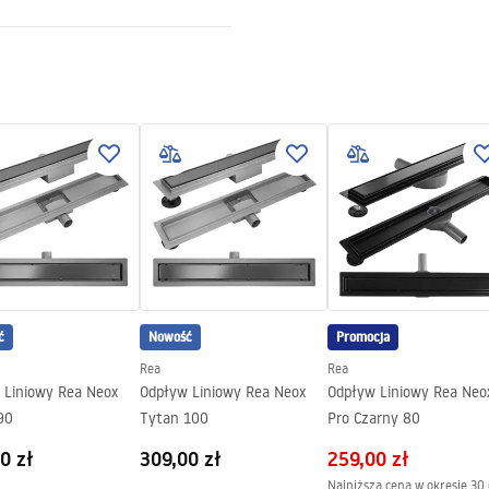
ewna AISI 304
 2w1
y na szczelność konstrukcji
4 miesiące pozostałe elementy
ć
Nowość
Promocja
Rea
Rea
 Liniowy Rea Neox
Odpływ Liniowy Rea Neox
Odpływ Liniowy Rea Neo
90
Tytan 100
Pro Czarny 80
0 zł
309,00 zł
259,00 zł
Najniższa cena w okresie 30 