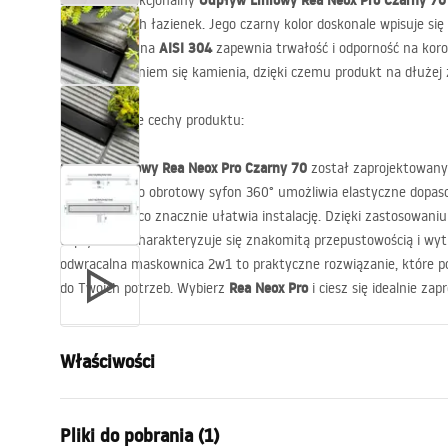
Odpływ Liniowy Rea Neox Pro Czarny 70
Stylowy i funkcjonalny
nowoczesnych łazienek. Jego czarny kolor doskonale wpisuje się 
AISI
304
stal nierdzewna
zapewnia trwałość i odporność na koro
przed osadzaniem się kamienia, dzięki czemu produkt na dłużej 
Najważniejsze cechy produktu:
Odpływ Liniowy Rea Neox Pro Czarny 70
został zaprojektowany
elegancji. Jego obrotowy syfon 360° umożliwia elastyczne dopas
łazienkowej, co znacznie ułatwia instalację. Dzięki zastosowaniu
odpływ ten charakteryzuje się znakomitą przepustowością i wy
odwracalna maskownica 2w1 to praktyczne rozwiązanie, które 
Rea Neox Pro
do Twoich potrzeb. Wybierz
i ciesz się idealnie z
Właściwości
Typ odpływu
Regularny
Pliki do pobrania (1)
Typ syfonu
obrotowy 3