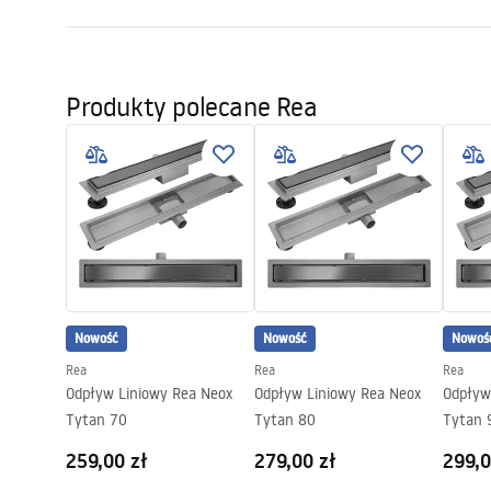
Długość odpływu (cm)
70
Instrukcja montażu
Materiał odpływu
Stal nierdz
LINEAR-3.pdf
Produkty polecane Rea
Kolor
Czarny
Maskownica
Odwracalna
Przepustowość
0,45 l/s
Powłoka
Nano Flex
Gwarancja
120 miesięc
stalowej, 2
Nowość
Nowość
Nowoś
Rea
Rea
Rea
Odpływ Liniowy Rea Neox
Odpływ Liniowy Rea Neox
Odpływ
Tytan 70
Tytan 80
Tytan 
259,00 zł
279,00 zł
299,0