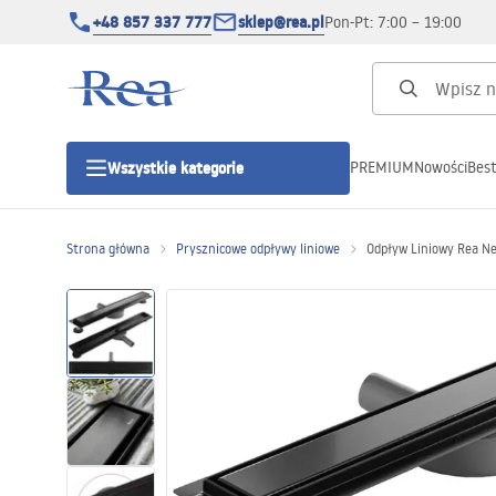
+48 857 337 777
sklep@rea.pl
Pon-Pt: 7:00 – 19:00
PREMIUM
Nowości
Best
Wszystkie kategorie
Kategorie produktowe
Strona główna
Prysznicowe odpływy liniowe
Odpływ Liniowy Rea Ne
Kabiny prysznicowe
Drzwi prysznicowe
Brodziki prysznicowe
Odpływy liniowe