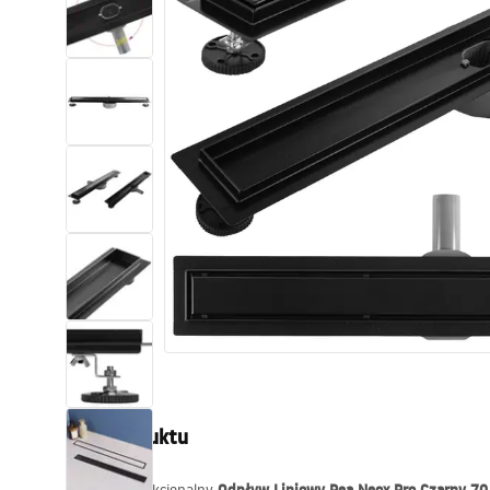
Toalety, ubikacje
Umywalki
Wanny i parawany
Baterie
Natryski
Kuchnia
Akcesoria i meble łazienkowe
Opis produktu