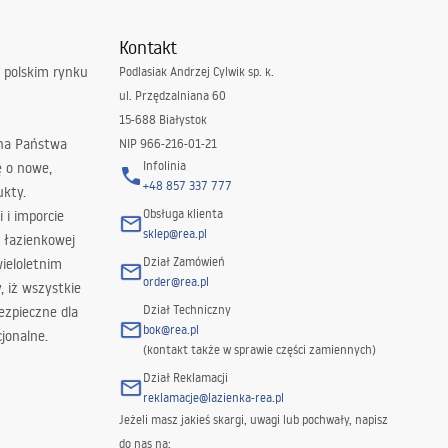
Kontakt
 polskim rynku
Podlasiak Andrzej Cylwik sp. k.
ul. Przędzalniana 60
15-688 Białystok
 na Państwa
NIP 966-216-01-21
Infolinia
ę o nowe,
+48 857 337 777
ukty.
Obsługa klienta
i i imporcie
sklep@rea.pl
 łazienkowej
Dział Zamówień
wieloletnim
order@rea.pl
 iż wszystkie
Dział Techniczny
ezpieczne dla
bok@rea.pl
jonalne.
(kontakt także w sprawie części zamiennych)
Dział Reklamacji
reklamacje@lazienka-rea.pl
Jeżeli masz jakieś skargi, uwagi lub pochwały, napisz
do nas na: