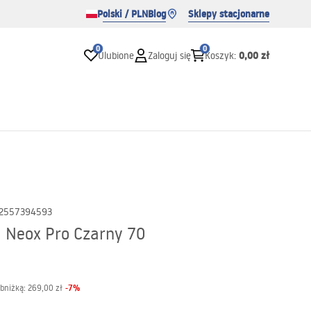
Polski / PLN
Blog
Sklepy stacjonarne
0
0
0,00 zł
Ulubione
Zaloguj się
Koszyk
:
2557394593
 Neox Pro Czarny 70
-
7
%
obniżką:
269,00 zł