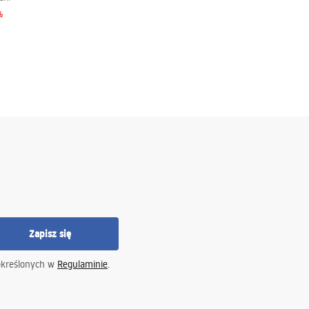
%
Zapisz się
określonych w
Regulaminie
.