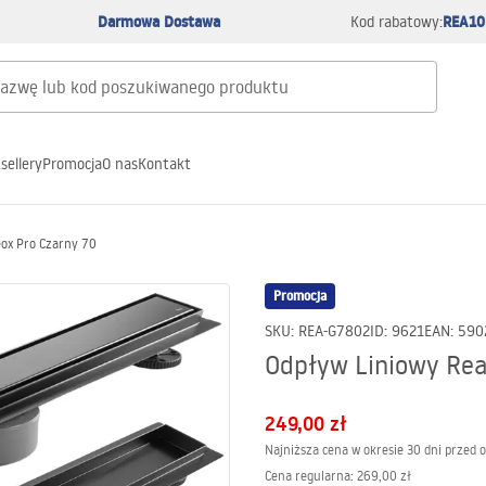
Darmowa Dostawa
REA10
Kod rabatowy:
sellery
Promocja
O nas
Kontakt
ox Pro Czarny 70
Promocja
SKU
:
REA-G7802
ID
:
9621
EAN
:
590
Odpływ Liniowy Rea
249,00 zł
Najniższa cena w okresie 30 dni przed 
Cena regularna
:
269,00 zł