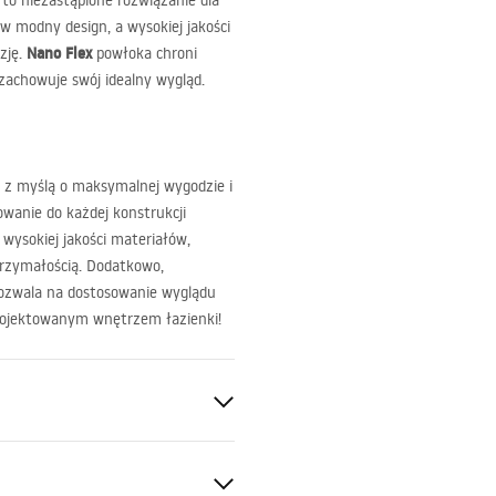
to niezastąpione rozwiązanie dla
w modny design, a wysokiej jakości
Nano Flex
zję.
powłoka chroni
zachowuje swój idealny wygląd.
 z myślą o maksymalnej wygodzie i
owanie do każdej konstrukcji
 wysokiej jakości materiałów,
trzymałością. Dodatkowo,
pozwala na dostosowanie wyglądu
aprojektowanym wnętrzem łazienki!
60°