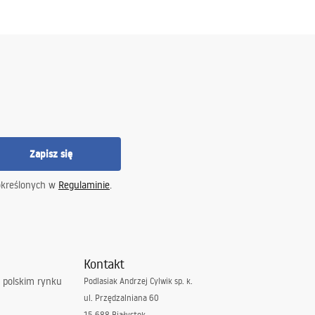
Zapisz się
określonych w
Regulaminie
.
Kontakt
 polskim rynku
Podlasiak Andrzej Cylwik sp. k.
ul. Przędzalniana 60
15-688 Białystok