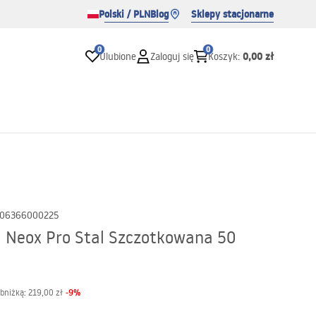
Polski / PLN
Blog
Sklepy stacjonarne
0
0
0,00 zł
Ulubione
Zaloguj się
Koszyk
:
06366000225
 Neox Pro Stal Szczotkowana 50
-
9
%
obniżką:
219,00 zł