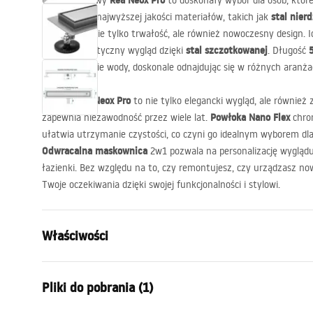
Rea Neox Pro
Odpływ Liniowy
to doskonały wybór dla osób, które
stal nie
Wykonany z najwyższej jakości materiałów, takich jak
gwarantuje nie tylko trwałość, ale również nowoczesny design. Id
stal szczotkowanej
oferując estetyczny wygląd dzięki
. Długość
odprowadzanie wody, doskonale odnajdując się w różnych aranża
Rea Neox Pro
Odpływ
to nie tylko elegancki wygląd, ale również
Powłoka Nano Flex
zapewnia niezawodność przez wiele lat.
chron
ułatwia utrzymanie czystości, co czyni go idealnym wyborem d
Odwracalna maskownica
2w1 pozwala na personalizację wyglądu 
łazienki. Bez względu na to, czy remontujesz, czy urządzasz n
Twoje oczekiwania dzięki swojej funkcjonalności i stylowi.
Właściwości
Typ odpływu
Regularny
Pliki do pobrania (1)
Typ syfonu
obrotowy 3