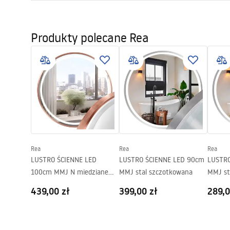
Długość odpływu (cm)
50
Instrukcja montażu
Materiał odpływu
Stal nierdz
LINEAR-3.pdf
Produkty polecane Rea
Kolor
Stal szczo
Maskownica
Odwracalna
Przepustowość
0,45 l/s
Powłoka
Nano Flex
Gwarancja
120 miesięc
stalowej, 2
Rea
Rea
Rea
LUSTRO ŚCIENNE LED
LUSTRO ŚCIENNE LED 90cm
LUSTRO
100cm MMJ N miedziane
MMJ stal szczotkowana
MMJ st
szczotkowane
439,00 zł
399,00 zł
289,0