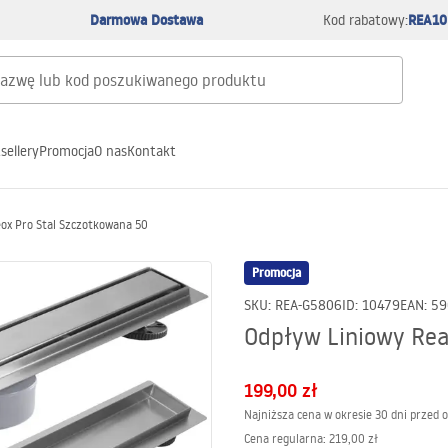
Darmowa Dostawa
REA10
Kod rabatowy:
sellery
Promocja
O nas
Kontakt
ox Pro Stal Szczotkowana 50
Promocja
SKU
:
REA-G5806
ID
:
10479
EAN
:
59
Odpływ Liniowy Rea
199,00 zł
Najniższa cena w okresie 30 dni przed 
Cena regularna
:
219,00 zł