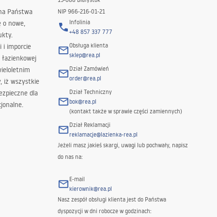
 na Państwa
NIP 966-216-01-21
Infolinia
ę o nowe,
+48 857 337 777
ukty.
Obsługa klienta
i i imporcie
sklep@rea.pl
 łazienkowej
Dział Zamówień
wieloletnim
order@rea.pl
 iż wszystkie
Dział Techniczny
ezpieczne dla
bok@rea.pl
jonalne.
(kontakt także w sprawie części zamiennych)
Dział Reklamacji
reklamacje@lazienka-rea.pl
Jeżeli masz jakieś skargi, uwagi lub pochwały, napisz
do nas na:
E-mail
kierownik@rea.pl
Nasz zespół obsługi klienta jest do Państwa
dyspozycji w dni robocze w godzinach: