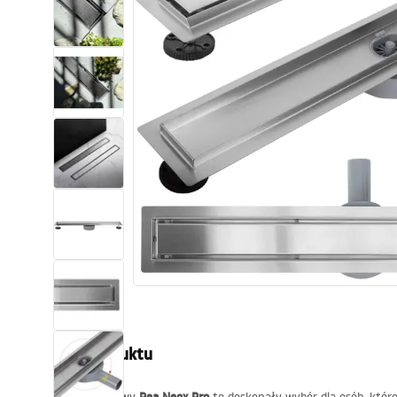
Toalety, ubikacje
Umywalki
Wanny i parawany
Baterie
Natryski
Kuchnia
Akcesoria i meble łazienkowe
Opis produktu