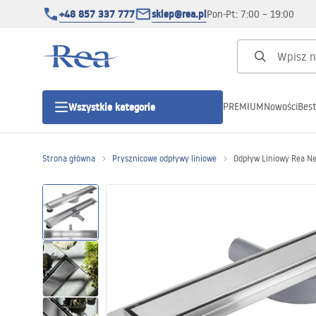
+48 857 337 777
sklep@rea.pl
Pon-Pt: 7:00 – 19:00
PREMIUM
Nowości
Best
Wszystkie kategorie
Kategorie produktowe
Strona główna
Prysznicowe odpływy liniowe
Odpływ Liniowy Rea Ne
Kabiny prysznicowe
Drzwi prysznicowe
Brodziki prysznicowe
Odpływy liniowe