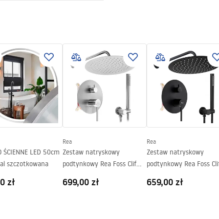
ewna AISI 304
tkowana
 2w1
y na szczelność konstrukcji
4 miesiące pozostałe elementy
Rea
Rea
 ŚCIENNE LED 50cm
Zestaw natryskowy
Zestaw natryskowy
al szczotkowana
podtynkowy Rea Foss Clif
podtynkowy Rea Foss Cli
Nikiel Szczotkowany + BOX
Czarny + BOX
0 zł
699,00 zł
659,00 zł