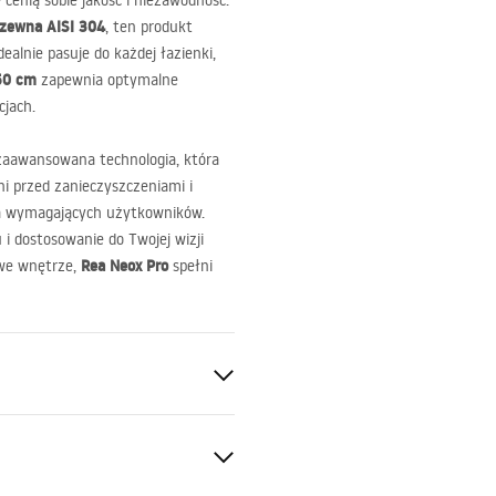
 cenią sobie jakość i niezawodność.
rdzewna
AISI
304
, ten produkt
ealnie pasuje do każdej łazienki,
50 cm
zapewnia optymalne
cjach.
 zaawansowana technologia, która
i przed zanieczyszczeniami i
la wymagających użytkowników.
i dostosowanie do Twojej wizji
Rea Neox Pro
owe wnętrze,
spełni
60°