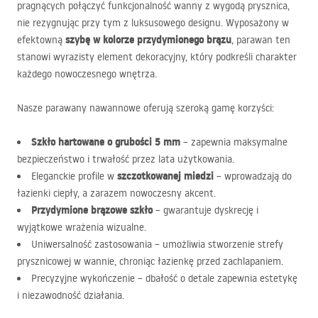
pragnących połączyć funkcjonalność wanny z wygodą prysznica,
nie rezygnując przy tym z luksusowego designu. Wyposażony w
szybę w kolorze przydymionego brązu
efektowną
, parawan ten
stanowi wyrazisty element dekoracyjny, który podkreśli charakter
każdego nowoczesnego wnętrza.
Nasze parawany nawannowe oferują szeroką gamę korzyści:
Szkło hartowane o grubości 5 mm
– zapewnia maksymalne
bezpieczeństwo i trwałość przez lata użytkowania.
szczotkowanej miedzi
Eleganckie profile w
– wprowadzają do
łazienki ciepły, a zarazem nowoczesny akcent.
Przydymione brązowe szkło
– gwarantuje dyskrecję i
wyjątkowe wrażenia wizualne.
Uniwersalność zastosowania – umożliwia stworzenie strefy
prysznicowej w wannie, chroniąc łazienkę przed zachlapaniem.
Precyzyjne wykończenie – dbałość o detale zapewnia estetykę
i niezawodność działania.