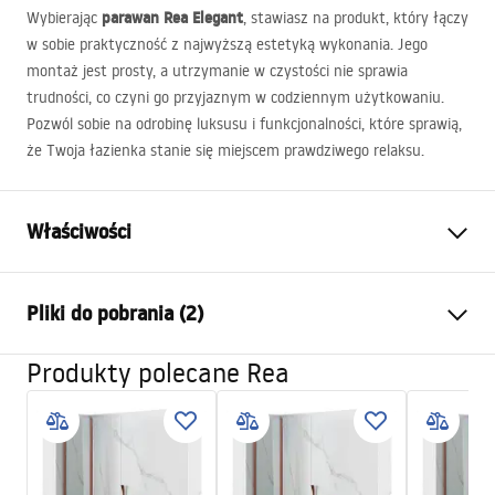
parawan Rea Elegant
Wybierając
, stawiasz na produkt, który łączy
w sobie praktyczność z najwyższą estetyką wykonania. Jego
montaż jest prosty, a utrzymanie w czystości nie sprawia
trudności, co czyni go przyjaznym w codziennym użytkowaniu.
Pozwól sobie na odrobinę luksusu i funkcjonalności, które sprawią,
że Twoja łazienka stanie się miejscem prawdziwego relaksu.
Właściwości
Typ parawanu
Stały
Pliki do pobrania (2)
Materiał:
Aluminium, Szkło hartowane
Kolor:
Miedź szczotkowana
Produkty polecane Rea
Instrukcja montażu
Szerokość (mm):
800
mm
instrukcja_montazu_parawan_elegant.pdf
Wysokość (mm):
1400
mm
Grubość szkła:
5
mm
Warunki gwarancji