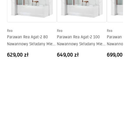
Kolor szkła
Przydymiony brąz
Warranty_Terms_and_Conditions_-
Ilość segmentów
1-skrzydłowy
_Shower_Doors__Enclosures__Panels__Bath_Screens_-
_24.pdf
Rea
Rea
Rea
Parawan Rea Agat-2 80
Parawan Rea Agat-2 100
Parawan Rea
Nawannowy Składany Miedź
Nawannowy Składany Miedź
Nawannowy S
Szczotkowana
Szczotkowana
Szczotkowan
629,00 zł
649,00 zł
699,00 zł