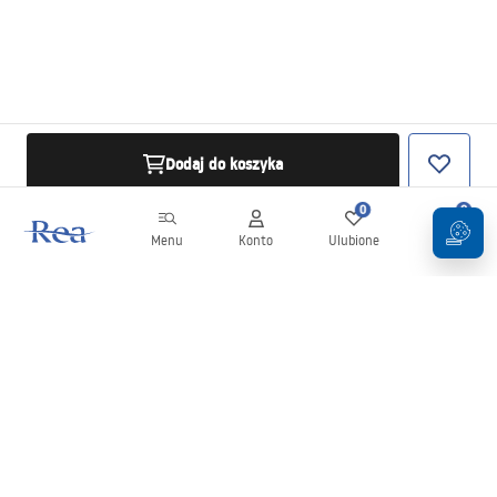
Dodaj do koszyka
0
0
Menu
Konto
Ulubione
Koszyk
Newsletter
Bądź na bieżąco z nowościami i promocjami!