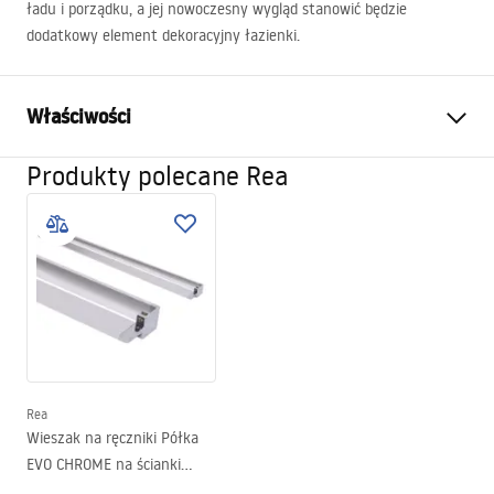
ładu i porządku, a jej nowoczesny wygląd stanowić będzie
dodatkowy element dekoracyjny łazienki.
Właściwości
Produkty polecane Rea
Kolor:
Stal szczotkowana
Materiał:
Metal
Sposób montażu:
Zawieszany
Szerokość (mm):
400
mm
Wysokość (mm):
755
mm
Głębokość (mm):
95
mm
Gwarancja
24 miesiące
Rea
Wieszak na ręczniki Półka
EVO CHROME na ścianki
prysznicowe