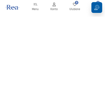
0
0
Menu
Konto
Ulubione
Koszyk
Newsletter
Bądź na bieżąco z nowościami i promocjami!
Zapisz się
Wprowadzając i zatwierdzając swoje dane wyrażasz zgodę na
otrzymywanie newslettera na zasadach określonych w
Regulaminie
.