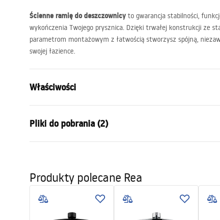
Ścienne ramię do deszczownicy
to gwarancja stabilności, funkc
wykończenia Twojego prysznica. Dzięki trwałej konstrukcji ze st
parametrom montażowym z łatwością stworzysz spójną, niezawo
swojej łazience.
Właściwości
Kolor:
Czarny
Pliki do pobrania (2)
Materiał:
Stal Nierdz
Sposób montażu:
Przykręcan
Warun
Szerokość (mm):
395
mm
Pielęgnacja
Warra
Produkty polecane Rea
Pielęgnacja.pdf
Wysokość (mm):
100
mm
Access
Głębokość (mm):
20
mm
Gwarancja
24 miesiące