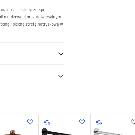
jonalności i estetycznego
ali nierdzewnej oraz uniwersalnym
dną i piękną strefę natryskową w
ewna
y
ki gwarancji
nty_Terms_and_Conditions_
ories_-_24.pdf