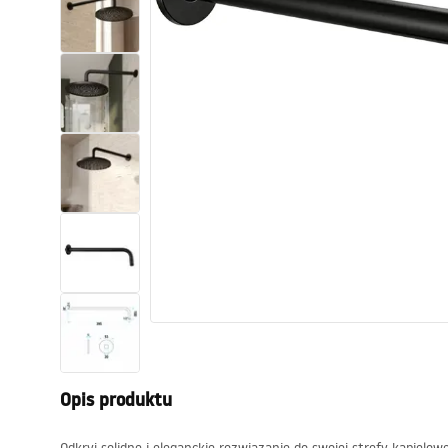
Toalety, ubikacje
Umywalki
Wanny i parawany
Baterie
Natryski
Kuchnia
Akcesoria i meble łazienkowe
Opis produktu