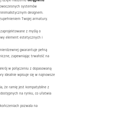
okrągłemu
wej dzięki naszemu
 nowoczesnych systemów
minimalistycznym designem.
zupełnieniem Twojej armatury.
 zaprojektowane z myślą o
owy element estetycznych i
i nierdzewnej gwarantuje pełną
niczne, zapewniając trwałość na
zekrój w połączeniu z dopasowaną
ry idealnie wpisuje się w najnowsze
a, że ramię jest kompatybilne z
 dostępnych na rynku, co ułatwia
kończeniach pozwala na