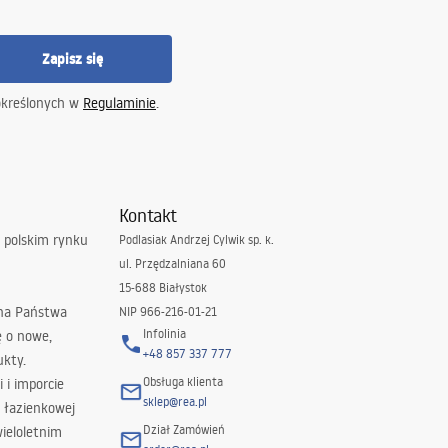
Zapisz się
określonych w
Regulaminie
.
Kontakt
 polskim rynku
Podlasiak Andrzej Cylwik sp. k.
ul. Przędzalniana 60
15-688 Białystok
 na Państwa
NIP 966-216-01-21
Infolinia
ę o nowe,
+48 857 337 777
ukty.
Obsługa klienta
i i imporcie
sklep@rea.pl
 łazienkowej
Dział Zamówień
wieloletnim