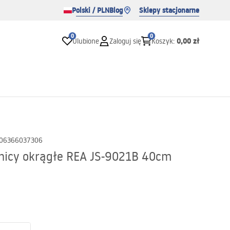
Polski / PLN
Blog
Sklepy stacjonarne
0
0
0,00 zł
Ulubione
Zaloguj się
Koszyk
:
06366037306
nicy okrągłe REA JS-9021B 40cm