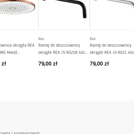
Rea
Rea
ownica okrągła REA
Ramię do deszczownicy
Ramię do deszczownicy
BRG Miedź
okrągłe REA JS-9021B 40cm
okrągłe REA JS-9021 40
kowana
Czarne
Chrom
 zł
79,00 zł
79,00 zł
ciami i promocjami!