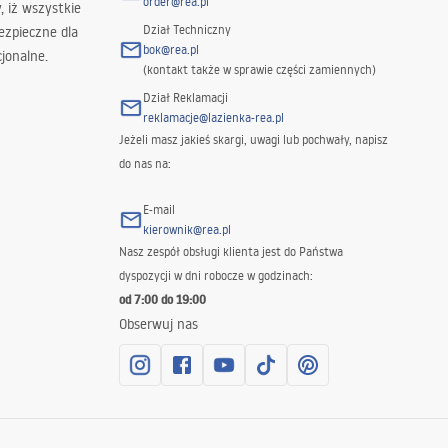
order@rea.pl
 iż wszystkie
Dział Techniczny
ezpieczne dla
bok@rea.pl
jonalne.
(kontakt także w sprawie części zamiennych)
Dział Reklamacji
reklamacje@lazienka-rea.pl
Jeżeli masz jakieś skargi, uwagi lub pochwały, napisz
do nas na:
E-mail
kierownik@rea.pl
Nasz zespół obsługi klienta jest do Państwa
dyspozycji w dni robocze w godzinach:
od 7:00 do 19:00
Obserwuj nas