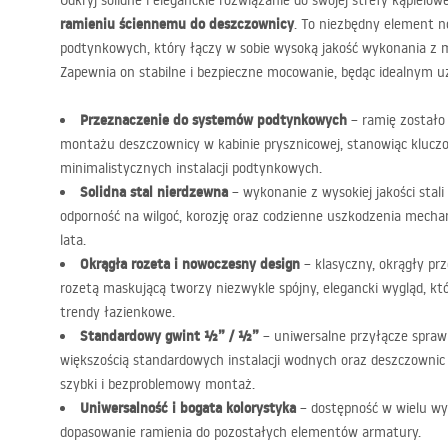
Odkryj solidne i eleganckie rozwiązanie do swojej strefy kąpielo
ramieniu ściennemu do deszczownicy
. To niezbędny element
podtynkowych, który łączy w sobie wysoką jakość wykonania z 
Zapewnia on stabilne i bezpieczne mocowanie, będąc idealnym u
Przeznaczenie do systemów podtynkowych
– ramię zostało
montażu deszczownicy w kabinie prysznicowej, stanowiąc klucz
minimalistycznych instalacji podtynkowych.
Solidna stal nierdzewna
– wykonanie z wysokiej jakości stal
odporność na wilgoć, korozję oraz codzienne uszkodzenia mecha
lata.
Okrągła rozeta i nowoczesny design
– klasyczny, okrągły pr
rozetą maskującą tworzy niezwykle spójny, elegancki wygląd, któ
trendy łazienkowe.
Standardowy gwint ½” / ½”
– uniwersalne przyłącze sprawi
większością standardowych instalacji wodnych oraz deszczownic
szybki i bezproblemowy montaż.
Uniwersalność i bogata kolorystyka
– dostępność w wielu wy
dopasowanie ramienia do pozostałych elementów armatury.