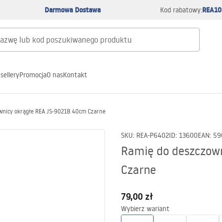
Darmowa Dostawa
REA10
Kod rabatowy:
sellery
Promocja
O nas
Kontakt
wnicy okrągłe REA JS-9021B 40cm Czarne
SKU
:
REA-P6402
ID
:
13600
EAN
:
59
Ramię do deszczow
Czarne
79,00 zł
Wybierz wariant