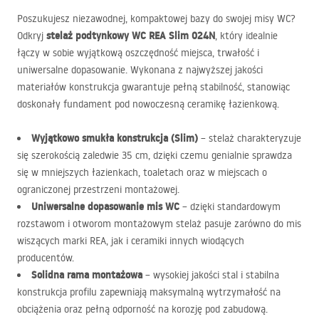
Poszukujesz niezawodnej, kompaktowej bazy do swojej misy WC?
stelaż podtynkowy WC
REA
Slim 024N
Odkryj
, który idealnie
łączy w sobie wyjątkową oszczędność miejsca, trwałość i
uniwersalne dopasowanie. Wykonana z najwyższej jakości
materiałów konstrukcja gwarantuje pełną stabilność, stanowiąc
doskonały fundament pod nowoczesną ceramikę łazienkową.
Wyjątkowo smukła konstrukcja (Slim)
– stelaż charakteryzuje
się szerokością zaledwie 35 cm, dzięki czemu genialnie sprawdza
się w mniejszych łazienkach, toaletach oraz w miejscach o
ograniczonej przestrzeni montażowej.
Uniwersalne dopasowanie mis WC
– dzięki standardowym
rozstawom i otworom montażowym stelaż pasuje zarówno do mis
wiszących marki
REA
, jak i ceramiki innych wiodących
producentów.
Solidna rama montażowa
– wysokiej jakości stal i stabilna
konstrukcja profilu zapewniają maksymalną wytrzymałość na
obciążenia oraz pełną odporność na korozję pod zabudową.