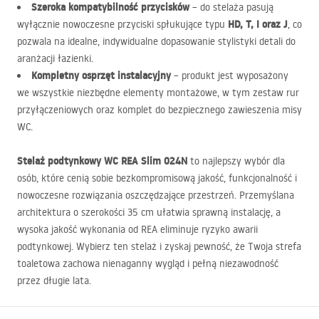
Szeroka kompatybilność przycisków
– do stelaża pasują
HD, T, I oraz J
wyłącznie nowoczesne przyciski spłukujące typu
, co
pozwala na idealne, indywidualne dopasowanie stylistyki detali do
aranżacji łazienki.
Kompletny osprzęt instalacyjny
– produkt jest wyposażony
we wszystkie niezbędne elementy montażowe, w tym zestaw rur
przyłączeniowych oraz komplet do bezpiecznego zawieszenia misy
WC.
Stelaż podtynkowy WC
REA
Slim 024N
to najlepszy wybór dla
osób, które cenią sobie bezkompromisową jakość, funkcjonalność i
nowoczesne rozwiązania oszczędzające przestrzeń. Przemyślana
architektura o szerokości 35 cm ułatwia sprawną instalację, a
wysoka jakość wykonania od
REA
eliminuje ryzyko awarii
podtynkowej. Wybierz ten stelaż i zyskaj pewność, że Twoja strefa
toaletowa zachowa nienaganny wygląd i pełną niezawodność
przez długie lata.