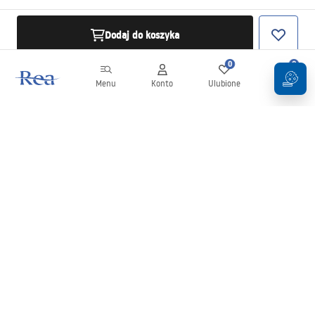
Dodaj do koszyka
0
0
Menu
Konto
Ulubione
Koszyk
Newsletter
Bądź na bieżąco z nowościami i promocjami!
Zapisz się
Wprowadzając i zatwierdzając swoje dane wyrażasz zgodę na
otrzymywanie newslettera na zasadach określonych w