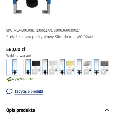
SKU
:
REA-E0630
ID
:
13691
EAN
:
5906366039027
Stelaż zestaw podtynkowy Slim do mis WC 024N
580,00 zł
Wybierz wariant
Wysyłka jutro.
Zapytaj o produkt
Opis produktu