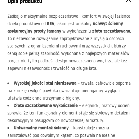
Opis produktu
Zadbaj o maksymalne bezpieczeństwo i komfort w swojej łazience
REA
uchwyt ścienny
dzięki produktowi od
, jakim jest unikalny
asekuracyjny prosty łamany
złote szczotkowane
w wykończeniu
.
To niezawodne rozwiązanie zaprojektowane z myślą o osobach
starszych, z ograniczeniami ruchowymi oraz wszystkich, którzy
cenią sobie pełną stabilność. Wykonana z najlepszych materiałów
poręcz nie tylko podkreśli design nowoczesnego wnętrza, ale też
zapewni niezawodność i trwałość na długie lata.
Wysokiej jakości stal nierdzewna
– trwała, całkowicie odporna
na korozję i wilgoć powłoka gwarantuje nienaganny wygląd i
ułatwia codzienne utrzymanie higieny.
Złote szczotkowane wykończenie
– elegancki, matowy odcień
sprawia, że ten funkcjonalny element staje się stylowym detalem
dekoracyjnym pasującym do nowoczesnej armatury.
Uniwersalny montaż ścienny
– konstrukcję można
zainstalować pod dowolnym kątem, co pozwala na idealne