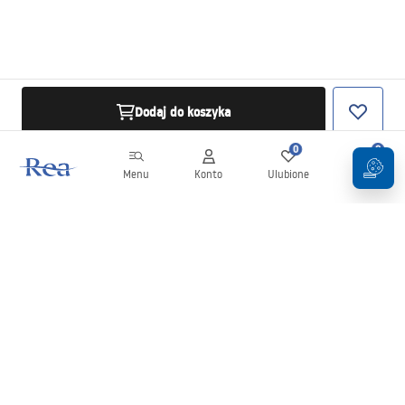
Dodaj do koszyka
0
0
Menu
Konto
Ulubione
Koszyk
Newsletter
Bądź na bieżąco z nowościami i promocjami!
Zapisz się