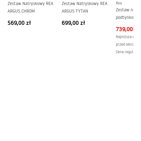
Zestaw Natryskowy REA
Zestaw Natryskowy REA
Rea
Zestaw natr
ARGUS CHROM
ARGUS TYTAN
podtynkowy 
569,00 zł
699,00 zł
Złoty + BOX
739,00 zł
Najniższa cena 
przed obniżką:
Cena regularna