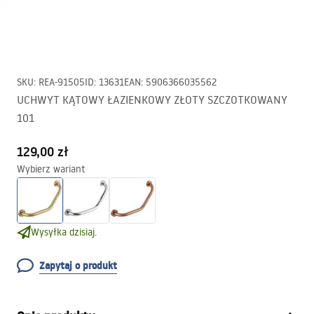
SKU
:
REA-91505
ID
:
13631
EAN
:
5906366035562
UCHWYT KĄTOWY ŁAZIENKOWY ZŁOTY SZCZOTKOWANY
101
129,00 zł
Wybierz wariant
Wysyłka dzisiaj.
Zapytaj o produkt