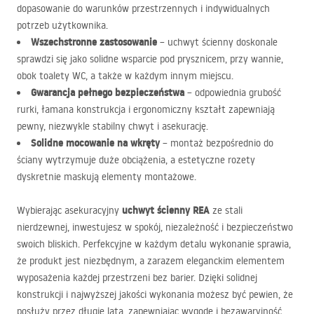
dopasowanie do warunków przestrzennych i indywidualnych
potrzeb użytkownika.
Wszechstronne zastosowanie
– uchwyt ścienny doskonale
sprawdzi się jako solidne wsparcie pod prysznicem, przy wannie,
obok toalety WC, a także w każdym innym miejscu.
Gwarancja pełnego bezpieczeństwa
– odpowiednia grubość
rurki, łamana konstrukcja i ergonomiczny kształt zapewniają
pewny, niezwykle stabilny chwyt i asekurację.
Solidne mocowanie na wkręty
– montaż bezpośrednio do
ściany wytrzymuje duże obciążenia, a estetyczne rozety
dyskretnie maskują elementy montażowe.
uchwyt ścienny
REA
Wybierając asekuracyjny
ze stali
nierdzewnej, inwestujesz w spokój, niezależność i bezpieczeństwo
swoich bliskich. Perfekcyjne w każdym detalu wykonanie sprawia,
że produkt jest niezbędnym, a zarazem eleganckim elementem
wyposażenia każdej przestrzeni bez barier. Dzięki solidnej
konstrukcji i najwyższej jakości wykonania możesz być pewien, że
posłuży przez długie lata, zapewniając wygodę i bezawaryjność