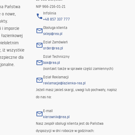
 na Państwa
NIP 966-216-01-21
Infolinia
ę o nowe,
+48 857 337 777
ukty.
Obsługa klienta
i i imporcie
sklep@rea.pl
 łazienkowej
Dział Zamówień
wieloletnim
order@rea.pl
 iż wszystkie
Dział Techniczny
ezpieczne dla
bok@rea.pl
jonalne.
(kontakt także w sprawie części zamiennych)
Dział Reklamacji
reklamacje@lazienka-rea.pl
Jeżeli masz jakieś skargi, uwagi lub pochwały, napisz
do nas na:
E-mail
kierownik@rea.pl
Nasz zespół obsługi klienta jest do Państwa
dyspozycji w dni robocze w godzinach: