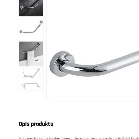
Toalety, ubikacje
Umywalki
Wanny i parawany
Baterie
Natryski
Kuchnia
Akcesoria i meble łazienkowe
Opis produktu