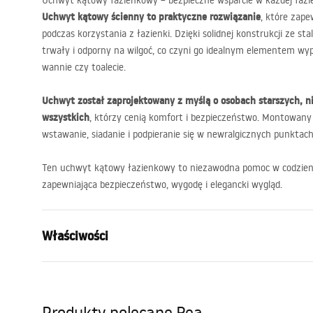
Uchwyt kątowy łazienkowy – bezpieczne wsparcie w każdej łazi
Uchwyt kątowy ścienny to praktyczne rozwiązanie
, które zape
podczas korzystania z łazienki. Dzięki solidnej konstrukcji ze st
trwały i odporny na wilgoć, co czyni go idealnym elementem wyp
wannie czy toalecie.
Uchwyt został zaprojektowany z myślą o osobach starszych, 
wszystkich
, którzy cenią komfort i bezpieczeństwo. Montowany
wstawanie, siadanie i podpieranie się w newralgicznych punktach
Ten uchwyt kątowy łazienkowy to niezawodna pomoc w codzien
zapewniająca bezpieczeństwo, wygodę i elegancki wygląd.
Właściwości
Kolor:
Chrom
Materiał:
Metal
Produkty polecane Rea