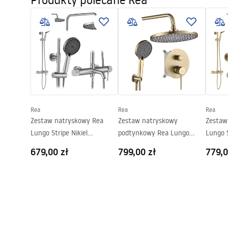
Sposób montażu:
Przykręcan
Szerokość (mm):
450
mm
Wysokość (mm):
230
mm
Głębokość (mm):
90
mm
Gwarancja
24 miesiące
Rea
Rea
Rea
Zestaw natryskowy Rea
Zestaw natryskowy
Zestaw
Lungo Stripe Nikiel
podtynkowy Rea Lungo
Lungo S
Szczotkowany
Stripe Złoty Szczotkowany +
Szczot
679,00 zł
799,00 zł
779,0
BOX