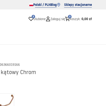
Polski / PLN
Blog
Sklepy stacjonarne
0
0
0,00 zł
Ulubione
Zaloguj się
Koszyk
:
06366019166
 kątowy Chrom