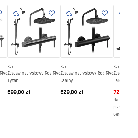
Rea
Rea
Rea
Rivo
Zestaw natryskowy Rea Rivo
Zestaw natryskowy Rea Rivo
Zestaw Prys
Tytan
Czarny
Farel Czarny
699,00 zł
629,00 zł
729,00 zł
Najniższa cena 
przed obniżką:
Cena regularna