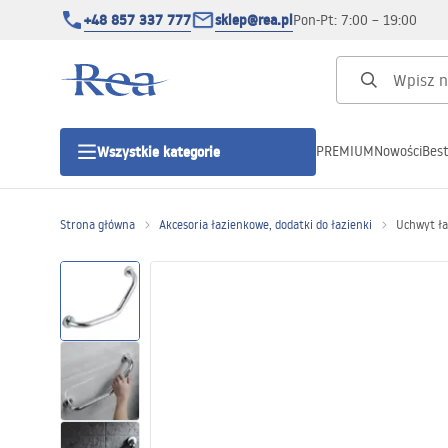
+48 857 337 777
sklep@rea.pl
Pon-Pt: 7:00 – 19:00
PREMIUM
Nowości
Best
Wszystkie kategorie
Kategorie produktowe
Strona główna
Akcesoria łazienkowe, dodatki do łazienki
Uchwyt ł
Kabiny prysznicowe
Drzwi prysznicowe
Brodziki prysznicowe
Odpływy liniowe