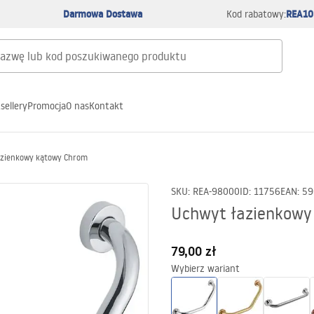
Darmowa Dostawa
REA10
Kod rabatowy:
sellery
Promocja
O nas
Kontakt
azienkowy kątowy Chrom
SKU
:
REA-98000
ID
:
11756
EAN
:
59
Uchwyt łazienkowy
79,00 zł
Wybierz wariant