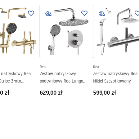
y
Rea
Rea
 natryskowy Rea
Zestaw natryskowy
Zestaw natryskowy Rea 
tripe Złoto
podtynkowy Rea Lungo
Nikiel Szczotkowany
kowane
Stripe Nikiel Szczotkowany +
0 zł
629,00 zł
599,00 zł
BOX