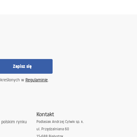
Zapisz się
określonych w
Regulaminie
.
Kontakt
 polskim rynku
Podlasiak Andrzej Cylwik sp. k.
ul. Przędzalniana 60
15-688 Białystok