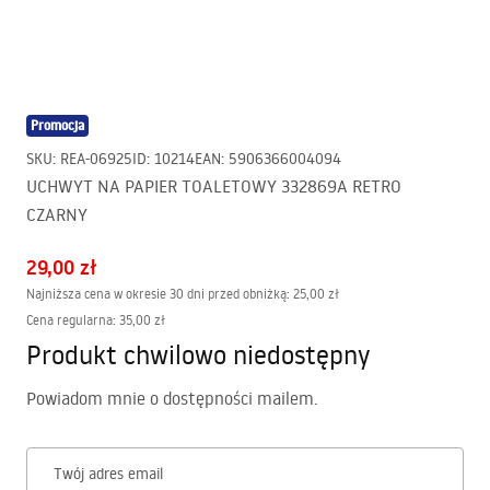
Promocja
SKU
:
REA-06925
ID
:
10214
EAN
:
5906366004094
UCHWYT NA PAPIER TOALETOWY 332869A RETRO
CZARNY
29,00 zł
Najniższa cena w okresie 30 dni przed obniżką:
25,00 zł
Cena regularna
:
35,00 zł
Produkt chwilowo niedostępny
Powiadom mnie o dostępności mailem.
Twój adres email