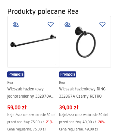
Produkty polecane Rea
Kolor:
Czarny
Materiał:
Metal
Sposób montażu:
Przykręcany
Szerokość (mm):
215
mm
Wysokość (mm):
55
mm
Głębokość (mm):
75
mm
Seria:
Retro
Promocja
Promocja
Gwarancja
24 miesiące
Rea
Rea
Wieszak łazienkowy
Wieszak łazienkowy RING
jednoramienny 332870A
332867A Czarny RETRO
RETRO Czarny
59,00 zł
39,00 zł
Najniższa cena w okresie 30 dni
Najniższa cena w okresie 30 dni
przed obniżką:
75,00 zł
-
21
%
przed obniżką:
49,00 zł
-
20
%
Cena regularna
:
75,00 zł
Cena regularna
:
49,00 zł