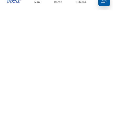
Menu
Konto
Ulubione
Koszyk
Newsletter
Bądź na bieżąco z nowościami i promocjami!
Zapisz się
Wprowadzając i zatwierdzając swoje dane wyrażasz zgodę na
otrzymywanie newslettera na zasadach określonych w
Regulaminie
.