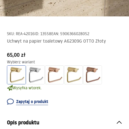
SKU
:
REA-42016
ID
:
13558
EAN
:
5906366028052
Uchwyt na papier toaletowy A62309G OTTO Złoty
65,00 zł
Wybierz wariant
Wysyłka wtorek.
Zapytaj o produkt
Opis produktu