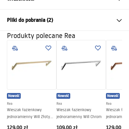
Kolor:
Złoty
Pliki do pobrania (2)
Materiał:
Metal
Sposób montażu:
Przykręcany
Produkty polecane Rea
Warunki gwarancji
Szerokość (mm):
140
mm
Warranty_Terms_and_Conditions_Accessories_-_24.pdf
Wysokość (mm):
95
mm
Głębokość (mm):
70
mm
Informacje o bezpieczeństwie
Seria:
Otto
Safety_Information_Accessories.pdf
Gwarancja
24 miesiące
Nowość
Nowość
Nowość
Rea
Rea
Rea
Wieszak łazienkowy
Wieszak łazienkowy
Wieszak łaz
jednoramienny Will Złoty
jednoramienny Will Chrom
jednoramienn
Szczotkowany
Szczotkowan
129,00 zł
109,00 zł
129,00 zł