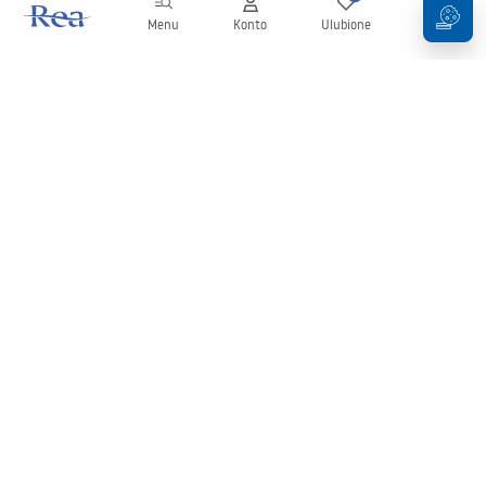
Menu
Konto
Ulubione
Koszyk
Newsletter
Bądź na bieżąco z nowościami i promocjami!
Zapisz się
Wprowadzając i zatwierdzając swoje dane wyrażasz zgodę na
otrzymywanie newslettera na zasadach określonych w
Regulaminie
.