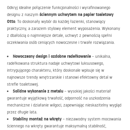
Odkryj idealne połączenie funkcjonalności i wyrafinowanego
ściennym uchwytem na papier toaletowy
designu z naszym
Otto
. To doskonały wybór do każdej łazienki, stanowiący
praktyczny, a zarazem stylowy element wyposażenia. Wykonany
z dbałością o najmniejsze detale, uchwyt z pewnością spełni
oczekiwania osób ceniących nowoczesne i trwałe rozwiązania.
Nowoczesny design i ozdobne radełkowanie
– unikalna,
radełkowana struktura nadaje uchwytowi luksusowego,
intrygującego charakteru, który doskonale wpisuje się w
najnowsze trendy wnętrzarskie i stanowi efektowny detal w
strefie toaletowej.
Solidne wykonanie z metalu
– wysokiej jakości materiał
gwarantuje wyjątkową trwałość, odporność na uszkodzenia
mechaniczne i działanie wilgoci, zapewniając nieskazitelny wygląd
przez długie lata.
Stabilny montaż na wkręty
– niezawodny system mocowania
ściennego na wkręty gwarantuje maksymalną stabilność,