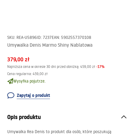
SKU
:
REA-U5896
ID
:
7237
EAN
:
5902557370108
Umywalka Denis Marmo Shiny Nablatowa
379,00 zł
-
17
%
Najniższa cena w okresie 30 dni przed obniżką:
459,00 zł
Cena regularna
:
459,00 zł
Wysyłka pojutrze.
Zapytaj o produkt
Opis produktu
Umywalka Rea Denis to produkt dla osób, które poszukują