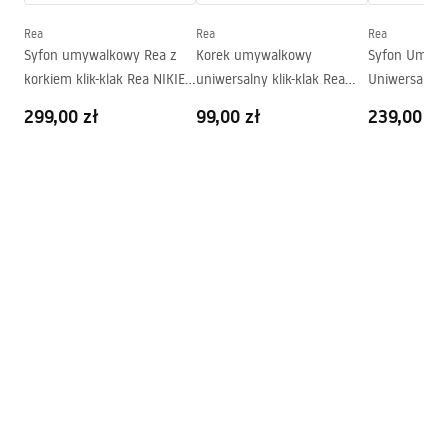
Deklaracja Właściwości Użytkowych
Otwór na baterię:
Nie
Rea
Rea
Rea
DENIS MARMO SHINY Deklaracja.pdf
Syfon umywalkowy Rea z
Korek umywalkowy
Syfon Umywal
Otwór przelewowy
Nie
korkiem klik-klak Rea NIKIEL
uniwersalny klik-klak Rea
Uniwersalny 
Warunki gwarancji
SZCZOTKOWANY
Złoty Antyczny
299,00 zł
99,00 zł
239,00 zł
Warranty_Terms_and_Conditions_Basins_-_5.pdf