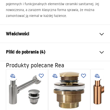
pojemnych i funkcjonalnych elementów ceramiki sanitarnej. Jej
nowoczesna, a zarazem klasyczna forma sprawia, że można
zamontować ją niemal w każdej łazience.
Właściwości
Sposób montażu:
Nablatowy
Pliki do pobrania (4)
Materiał:
Ceramika sanitarna
Kolor:
Imitacja kamienia
Produkty polecane Rea
Instrukcja montażu
Wykończenie:
Połysk
Basin.pdf
Długość:
615
mm
Szerokość (mm):
350
mm
Karta produktu
Wysokość (mm):
110
mm
UMYWALKA DENIS MARMO SHINY - NABLATOWA.pdf
Głębokość (mm):
90
mm
Kształt:
Prostokątna