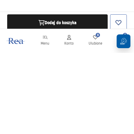
Dodaj do koszyka
0
0
Menu
Konto
Ulubione
Koszyk
Newsletter
Bądź na bieżąco z nowościami i promocjami!
Zapisz się
Wprowadzając i zatwierdzając swoje dane wyrażasz zgodę na