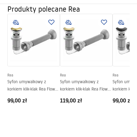
Wykończenie:
Połysk
Produkty polecane Rea
Instrukcja montażu
Długość:
400
mm
Basin.pdf
Szerokość (mm):
400
mm
Wysokość (mm):
115
mm
Karta produktu
Głębokość (mm):
100
mm
UMYWALKA ARTE BLUE - NABLATOWA.pdf
Kształt:
Okrągła
Otwór na baterię:
Nie
Deklaracja Właściwości Użytkowych
Otwór przelewowy
Nie
Rea
Rea
Rea
ARTE BLUE Deklaracja.pdf
Syfon umywalkowy z
Syfon umywalkowy z
Syfon umywa
korkiem klik-klak Rea Flow
korkiem klik-klak Rea Flow
korkiem klik-
Warunki gwarancji
Złoty
Złoty Szczotkowany
Czarny
99,00 zł
119,00 zł
99,00 zł
Warranty_Terms_and_Conditions_Basins_-_5.pdf