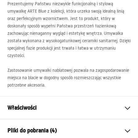
Prezentujemy Państwu niezwykle funkcjonalną i stylową
umywalkę
ARTE
Blue z kolekcji, która urzeka swoją idealną linią
oraz perfekcyjnym wzornictwem. Jest to produkt, który w
doskonały sposób wypełni Państwa przestrzeń łazienkową
zachowując nienaganny wygląd i estetykę wnętrza. Umywalka
została wykonana z wysokogatunkowej ceramiki sanitarnej. Dzięki
specjalnej fazie produkcji jest trwała i łatwa w utrzymaniu
czystości.
Zastosowanie umywalki nablatowej pozwala na zagospodarowanie
miejsca na blacie w dogodny sposób rozmieszczając wszystkie
potrzebne akcesoria.
Właściwości
Materiał:
Ceramika sanitarna
Pliki do pobrania (4)
Kolor:
Wzór