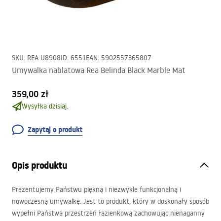
SKU
:
REA-U8908
ID
:
6551
EAN
:
5902557365807
Umywalka nablatowa Rea Belinda Black Marble Mat
359,00 zł
Wysyłka dzisiaj.
Zapytaj o produkt
Opis produktu
Prezentujemy Państwu piękną i niezwykle funkcjonalną i
nowoczesną umywalkę. Jest to produkt, który w doskonały sposób
wypełni Państwa przestrzeń łazienkową zachowując nienaganny