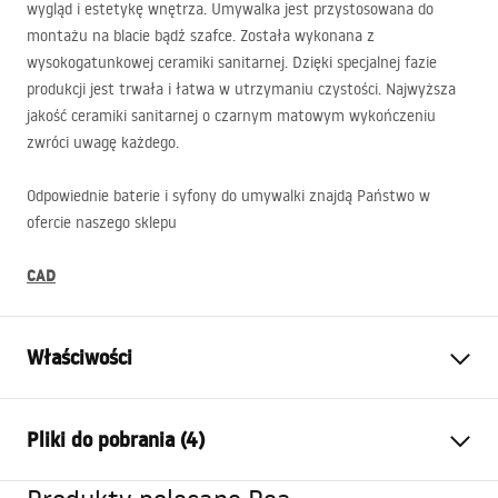
wygląd i estetykę wnętrza. Umywalka jest przystosowana do
montażu na blacie bądź szafce. Została wykonana z
wysokogatunkowej ceramiki sanitarnej. Dzięki specjalnej fazie
produkcji jest trwała i łatwa w utrzymaniu czystości. Najwyższa
jakość ceramiki sanitarnej o czarnym matowym wykończeniu
zwróci uwagę każdego.
Odpowiednie baterie i syfony do umywalki znajdą Państwo w
ofercie naszego sklepu
CAD
Właściwości
Sposób montażu:
Nablatowy
Pliki do pobrania (4)
Materiał:
Ceramika sanitarna
Kolor:
Imitacja kamienia