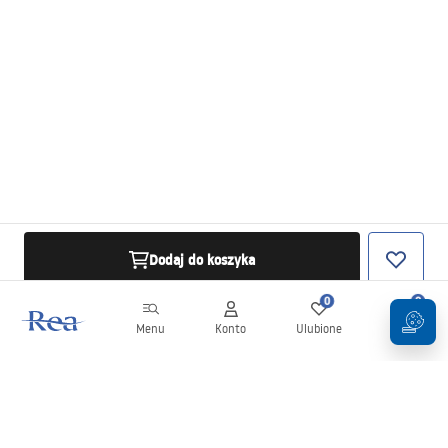
Dodaj do koszyka
0
0
Menu
Konto
Ulubione
Koszyk
Newsletter
Bądź na bieżąco z nowościami i promocjami!