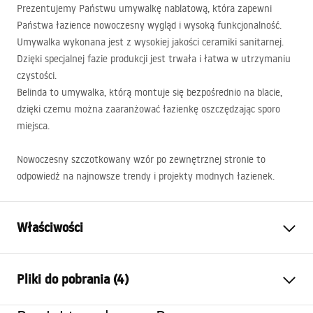
Prezentujemy Państwu umywalkę nablatową, która zapewni
Państwa łazience nowoczesny wygląd i wysoką funkcjonalność.
Umywalka wykonana jest z wysokiej jakości ceramiki sanitarnej.
Dzięki specjalnej fazie produkcji jest trwała i łatwa w utrzymaniu
czystości.
Belinda to umywalka, którą montuje się bezpośrednio na blacie,
dzięki czemu można zaaranżować łazienkę oszczędzając sporo
miejsca.
Nowoczesny szczotkowany wzór po zewnętrznej stronie to
odpowiedź na najnowsze trendy i projekty modnych łazienek.
Właściwości
Sposób montażu:
Nablatowy
Pliki do pobrania (4)
Materiał:
Ceramika sanitarna
Kolor:
Czarny, Miedź