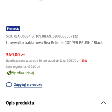
Promocja
SKU
:
REA-U6384
ID
:
10938
EAN
:
5906366007132
Umywalka nablatowa Rea Belinda COPPER BRUSH / Black
349,00 zł
-
13
%
Najniższa cena w okresie 30 dni przed obniżką:
399,00 zł
Cena regularna
:
479,00 zł
Wysyłka dzisiaj.
Zapytaj o produkt
Opis produktu