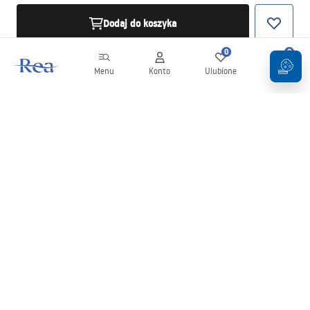
Dodaj do koszyka
0
0
Menu
Konto
Ulubione
Koszyk
Newsletter
Bądź na bieżąco z nowościami i promocjami!
Zapisz się
Wprowadzając i zatwierdzając swoje dane wyrażasz zgodę na
otrzymywanie newslettera na zasadach określonych w
Regulaminie
.