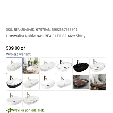
SKU
:
REA-U8404
ID
:
6797
EAN
:
5902557366941
Umywalka Nablatowa REA CLEO 81 Aiax Shiny
539,00 zł
Wybierz wariant
Wysyłka poniedziałek.