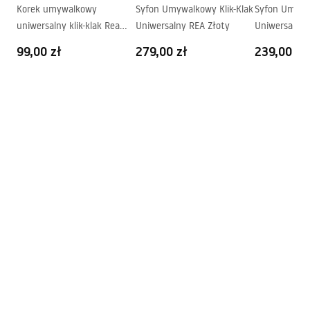
Korek umywalkowy
Syfon Umywalkowy Klik-Klak
Syfon Umywal
Otwór przelewowy
Nie
uniwersalny klik-klak Rea
Uniwersalny REA Złoty
Uniwersalny
Warunki gwarancji
Czarny matowy
Złoty
99,00 zł
279,00 zł
239,00 zł
Warranty_Terms_and_Conditions_Basins_-_5.pdf