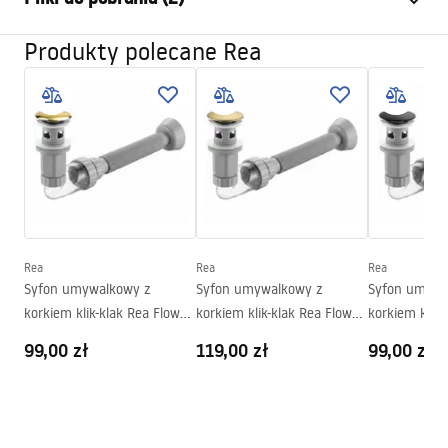
Materiał:
Ceramika sanitarna
Kolor:
Biały, Beżowy, Brązowy, Wzór
Produkty polecane Rea
Instrukcja montażu
Wykończenie:
Matowe
Basin.pdf
Długość:
400
mm
Szerokość (mm):
400
mm
Warunki gwarancji
Wysokość (mm):
115
mm
Warranty_Terms_and_Conditions_Basins_-_5.pdf
Głębokość (mm):
100
mm
Kształt:
Okrągła
Otwór na baterię:
Nie
Rea
Rea
Rea
Syfon umywalkowy z
Syfon umywalkowy z
Syfon umywa
Otwór przelewowy
Nie
korkiem klik-klak Rea Flow
korkiem klik-klak Rea Flow
korkiem klik-
Złoty
Złoty Szczotkowany
Czarny
99,00 zł
119,00 zł
99,00 zł