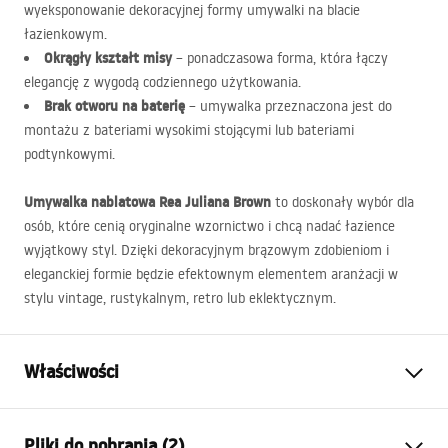
wyeksponowanie dekoracyjnej formy umywalki na blacie
łazienkowym.
Okrągły kształt misy
– ponadczasowa forma, która łączy
elegancję z wygodą codziennego użytkowania.
Brak otworu na baterię
– umywalka przeznaczona jest do
montażu z bateriami wysokimi stojącymi lub bateriami
podtynkowymi.
Umywalka nablatowa Rea Juliana Brown
to doskonały wybór dla
osób, które cenią oryginalne wzornictwo i chcą nadać łazience
wyjątkowy styl. Dzięki dekoracyjnym brązowym zdobieniom i
eleganckiej formie będzie efektownym elementem aranżacji w
stylu vintage, rustykalnym, retro lub eklektycznym.
Właściwości
Sposób montażu:
Nablatowy
Pliki do pobrania (2)