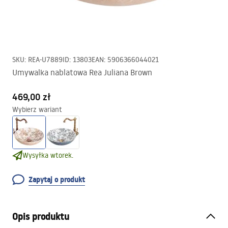
SKU
:
REA-U7889
ID
:
13803
EAN
:
5906366044021
Umywalka nablatowa Rea Juliana Brown
469,00 zł
Wybierz wariant
Wysyłka wtorek.
Zapytaj o produkt
Opis produktu