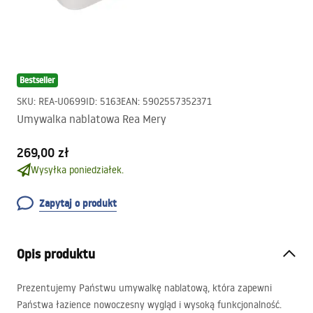
Bestseller
SKU
:
REA-U0699
ID
:
5163
EAN
:
5902557352371
Umywalka nablatowa Rea Mery
269,00 zł
Wysyłka poniedziałek.
Zapytaj o produkt
Opis produktu
Prezentujemy Państwu umywalkę nablatową, która zapewni
Państwa łazience nowoczesny wygląd i wysoką funkcjonalność.