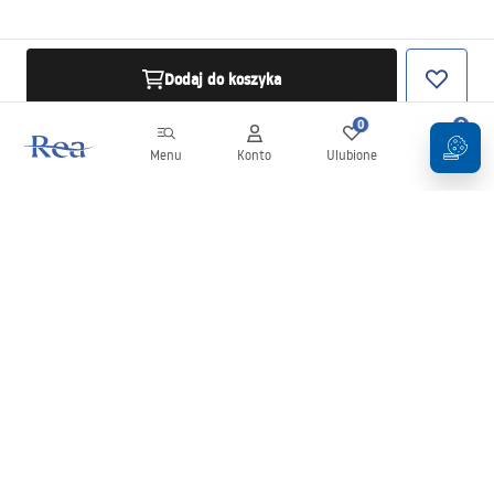
Dodaj do koszyka
0
0
Menu
Konto
Ulubione
Koszyk
Newsletter
Bądź na bieżąco z nowościami i promocjami!
Zapisz się
Wprowadzając i zatwierdzając swoje dane wyrażasz zgodę na