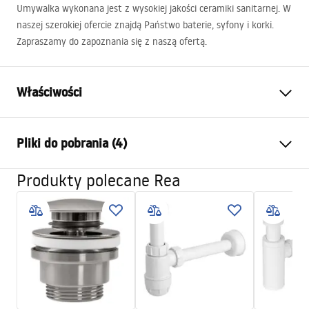
Umywalka wykonana jest z wysokiej jakości ceramiki sanitarnej. W
naszej szerokiej ofercie znajdą Państwo baterie, syfony i korki.
Zapraszamy do zapoznania się z naszą ofertą.
Właściwości
Sposób montażu:
Nablatowy
Pliki do pobrania (4)
Materiał:
Ceramika sanitarna
Kolor:
Biały
Produkty polecane Rea
Instrukcja montażu
Wykończenie:
Połysk
Basin.pdf
Długość:
505
mm
Szerokość (mm):
250
mm
Karta produktu
Wysokość (mm):
140
mm
UMYWALKA MERY - NABLATOWA.pdf
Głębokość (mm):
110
mm
Kształt:
Prostokątna