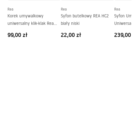
Deklaracja Właściwości Użytkowych
Otwór na baterię:
Tak
Rea
Rea
Rea
MERY Deklaracja.pdf
Korek umywalkowy
Syfon butelkowy REA HC2
Syfon Umywal
Otwór przelewowy
Nie
uniwersalny klik-klak Rea
biały niski
Uniwersalny 
Warunki gwarancji
Nikiel Szczotkowany INOX
99,00 zł
22,00 zł
239,00 zł
Warranty_Terms_and_Conditions_Basins_-_5.pdf