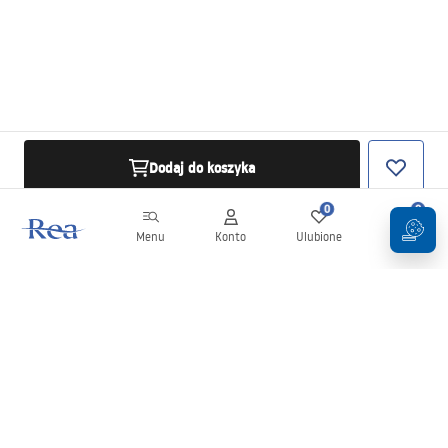
Dodaj do koszyka
0
0
Menu
Konto
Ulubione
Koszyk
Newsletter
Bądź na bieżąco z nowościami i promocjami!