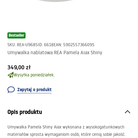
Bestseller
SKU
:
REA-U9685
ID
:
6618
EAN
:
5902557366095
Umywalka nablatowa REA Pamela Aiax Shiny
349,00 zł
Wysyłka poniedziałek.
Zapytaj o produkt
Opis produktu
Umywalka Pamela Shiny Aiax wykonana z wysokogatunkowych
materiałów sprosta wymaganiom osób, które cenią sobie jakość.