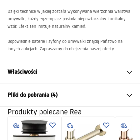
Dzięki technice w jakiej została wykonywana wierzchnia warstwa
umywalki, każdy egzemplarz posiada niepowtarzalny i unikalny
wzór. Efekt ten imituje naturalny kamień.
Odpowiednie baterie i syfony do umywalki znajdą Państwo na
innych aukcjach. Zapraszamy do obejrzenia naszej oferty.
Właściwości
Sposób montażu:
Nablatowy
Pliki do pobrania (4)
Materiał:
Ceramika sanitarna
Kolor:
Imitacja kamienia
Produkty polecane Rea
Instrukcja montażu
Wykończenie:
Połysk
Basin.pdf
Długość:
530
mm
Szerokość (mm):
330
mm