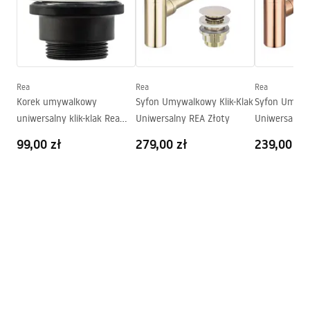
Karta produktu
Wysokość (mm):
150
mm
UMYWALKA PAMELA AIAX SHINY - NABLATOWA.pdf
Głębokość (mm):
120
mm
Kształt:
Owalna
Deklaracja Właściwości Użytkowych
Otwór na baterię:
Nie
Rea
Rea
Rea
PAMELA SHINY AIAX Deklaracja.pdf
Korek umywalkowy
Syfon Umywalkowy Klik-Klak
Syfon Umywal
Otwór przelewowy
Nie
uniwersalny klik-klak Rea
Uniwersalny REA Złoty
Uniwersalny
Warunki gwarancji
Czarny matowy
Złoty
99,00 zł
279,00 zł
239,00 zł
Warranty_Terms_and_Conditions_Basins_-_5.pdf