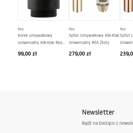
UMYWA
ROYAL WHITE Deklaracja.pdf
Kształt:
Owalna
Otwór na baterię:
Nie
Atest higieniczny
Warun
Otwór przelewowy
Nie
ATEST Ceramika - Misy WC Bidety
Warra
Rea
Rea
Rea
Umywalki.pdf
Basins
Korek umywalkowy
Syfon Umywalkowy Klik-Klak
Syfon 
uniwersalny klik-klak Rea
Uniwersalny REA Złoty
Uniwer
Czarny matowy
Złoty
99,00 zł
279,00 zł
239,0
Newsletter
Bądź na bieżąco z nowoś