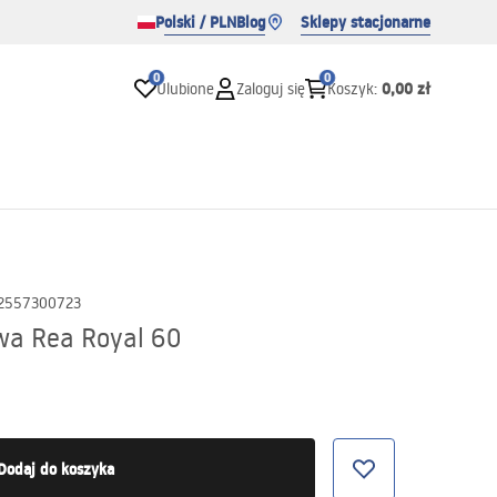
Polski / PLN
Blog
Sklepy stacjonarne
0
0
0,00 zł
Ulubione
Zaloguj się
Koszyk
:
2557300723
a Rea Royal 60
Dodaj do koszyka