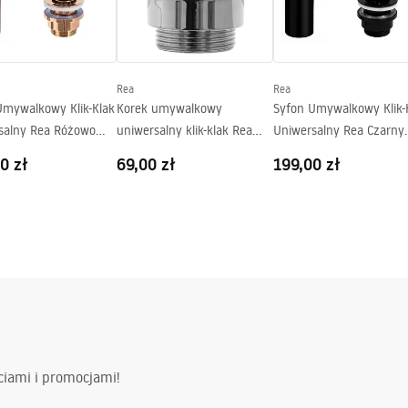
LKI.pdf
ki gwarancji
nty_Terms_and_Conditions_
Rea
Rea
_-_5.pdf
Umywalkowy Klik-Klak
Korek umywalkowy
Syfon Umywalkowy Klik-
salny Rea Różowo
uniwersalny klik-klak Rea
Uniwersalny Rea Czarny
Chrom
Matowy
0 zł
69,00 zł
199,00 zł
ciami i promocjami!