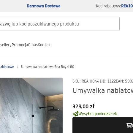
Darmowa Dostawa
REA10
Kod rabatowy:
sellery
Promocja
O nas
Kontakt
nablatowe
Umywalka nablatowa Rea Royal 60
SKU
:
REA-U0441
ID
:
1122
EAN
:
590
Umywalka nablatow
329,00 zł
Wysyłka poniedziałek.