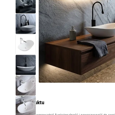
Toalety, ubikacje
Umywalki
Wanny i parawany
Baterie
Natryski
Kuchnia
Akcesoria i meble łazienkowe
Opis produktu