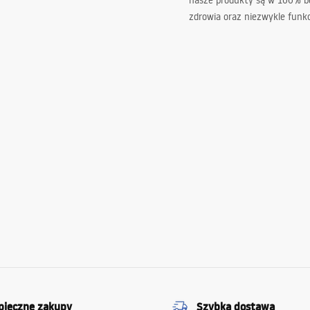
nasze produkty są w 100% b
zdrowia oraz niezwykle funkc
pieczne zakupy
Szybka dostawa