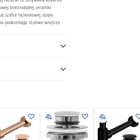
ej łazienki to umywalka Royal 60
owej śnieżnobiałej ceramiki
ub szafce łazienkowej, dzięki
ko podkreślając stylowe wnętrze.
nitarna
 produktu
LKA ROYAL -
TOWA.pdf
ki bezpieczeństwa
KI BEZPIECZENSTWA