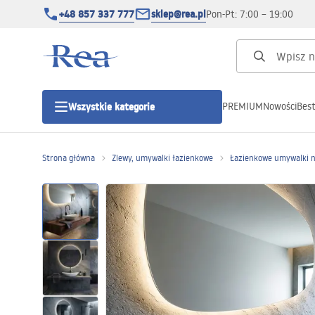
+48 857 337 777
sklep@rea.pl
Pon-Pt: 7:00 – 19:00
PREMIUM
Nowości
Best
Wszystkie kategorie
Kategorie produktowe
Strona główna
Zlewy, umywalki łazienkowe
Łazienkowe umywalki 
Kabiny prysznicowe
Drzwi prysznicowe
Brodziki prysznicowe
Odpływy liniowe