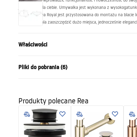
Jeżeli chcesz wprowadzić funkcjonalność i nowoczesność do swoj
jest idealna dla ciebie. Umywalka jest wykonana z wysokogatunk
sanitarnej. Rea Royal jest przystosowana do montażu na blacie l
czemu pozwala zaoszczędzić dużo miejsca, jednocześnie eleganc
Właściwości
Sposób montażu:
Nablatowy
Pliki do pobrania (6)
Materiał:
Ceramika sa
Kolor:
Biały
Karta
Wykończenie:
Połysk
Instrukcja montażu
UMYWA
Produkty polecane Rea
Basin.pdf
Długość:
615
mm
NABLA
Szerokość (mm):
355
mm
Wysokość (mm):
155
mm
Deklaracja Właściwości
Warun
Głębokość (mm):
100
mm
Użytkowych
WARUN