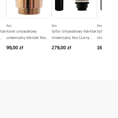
Rea
Rea
Rea
Klak
Korek umywalkowy
Syfon Umywalkowy Klik-Klak
Syfon Umywal
uniwersalny klik-klak Rea
Uniwersalny Rea Czarny
Uniwersalny
Różowo Złoty
Postarzany
99,00 zł
279,00 zł
169,00 zł