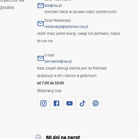
ezpieczne dla
bok@rea.pl
jonalne.
(kontakt także w sprawie części zamiennych)
Dział Reklamacji
reklamacje@lazienka-rea.pl
Jeżeli masz jakieś skargi, uwagi lub pochwały, napisz
do nas na:
E-mail
kierownik@rea.pl
Nasz zespół obsługi klienta jest do Państwa
dyspozycji w dni robocze w godzinach:
od 7:00 do 19:00
Obserwuj nas
60 dni na zwrot