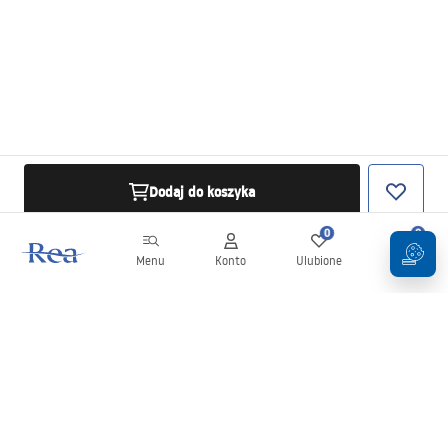
Dodaj do koszyka
0
0
Menu
Konto
Ulubione
Koszyk
Newsletter
Bądź na bieżąco z nowościami i promocjami!