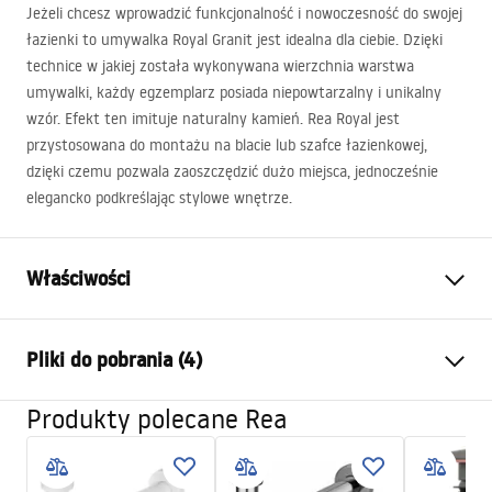
Jeżeli chcesz wprowadzić funkcjonalność i nowoczesność do swojej
łazienki to umywalka Royal Granit jest idealna dla ciebie. Dzięki
technice w jakiej została wykonywana wierzchnia warstwa
umywalki, każdy egzemplarz posiada niepowtarzalny i unikalny
wzór. Efekt ten imituje naturalny kamień. Rea Royal jest
przystosowana do montażu na blacie lub szafce łazienkowej,
dzięki czemu pozwala zaoszczędzić dużo miejsca, jednocześnie
elegancko podkreślając stylowe wnętrze.
Właściwości
Sposób montażu:
Nablatowy
Pliki do pobrania (4)
Materiał:
Ceramika sanitarna
Kolor:
Imitacja kamienia
Produkty polecane Rea
Instrukcja montażu
Wykończenie:
Połysk
Basin.pdf
Długość:
625
mm