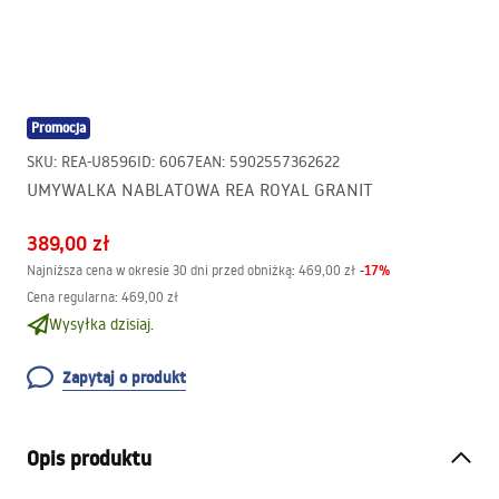
Promocja
SKU
:
REA-U8596
ID
:
6067
EAN
:
5902557362622
UMYWALKA NABLATOWA REA ROYAL GRANIT
389,00 zł
-
17
%
Najniższa cena w okresie 30 dni przed obniżką:
469,00 zł
Cena regularna
:
469,00 zł
Wysyłka dzisiaj.
Zapytaj o produkt
Opis produktu