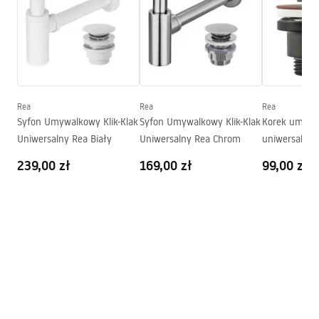
Szerokość (mm):
360
mm
Karta produktu
Wysokość (mm):
160
mm
UMYWALKA ROYAL GRANIT SHINY - NABLATOWA.pdf
Głębokość (mm):
100
mm
Kształt:
Owalna
Deklaracja Właściwości Użytkowych
Otwór na baterię:
Nie
Rea
Rea
Rea
ROYAL GRANIT SHINY Deklaracja.pdf
Syfon Umywalkowy Klik-Klak
Syfon Umywalkowy Klik-Klak
Korek umywa
Otwór przelewowy
Nie
Uniwersalny Rea Biały
Uniwersalny Rea Chrom
uniwersalny k
Warunki gwarancji
Czarny Posta
239,00 zł
169,00 zł
99,00 zł
Warranty_Terms_and_Conditions_Basins_-_5.pdf