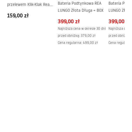
Bateria Podtynkowa REA
Bateria Pod
przelewem Klik-Klak Rea
LUNGO Złota Długa + BOX
LUNGO Złota
Warunki gwarancji
Złoty
159,00 zł
+ BOX
Warranty_Terms_and_Conditions_Basins_-_5.pdf
399,00 zł
399,00 zł
Najniższa cena w okresie 30 dni
Najniższa cena 
przed obniżką:
379,00 zł
przed obniżką:
Cena regularna
:
499,00 zł
Cena regularna