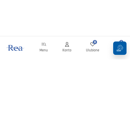
0
0
Menu
Konto
Ulubione
Koszyk
Newsletter
Bądź na bieżąco z nowościami i promocjami!
Zapisz się