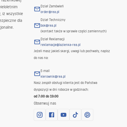
 łazienkowej
Dział Zamówień
wieloletnim
order@rea.pl
 iż wszystkie
Dział Techniczny
ezpieczne dla
bok@rea.pl
jonalne.
(kontakt także w sprawie części zamiennych)
Dział Reklamacji
reklamacje@lazienka-rea.pl
Jeżeli masz jakieś skargi, uwagi lub pochwały, napisz
do nas na:
E-mail
kierownik@rea.pl
Nasz zespół obsługi klienta jest do Państwa
dyspozycji w dni robocze w godzinach:
od 7:00 do 19:00
Obserwuj nas