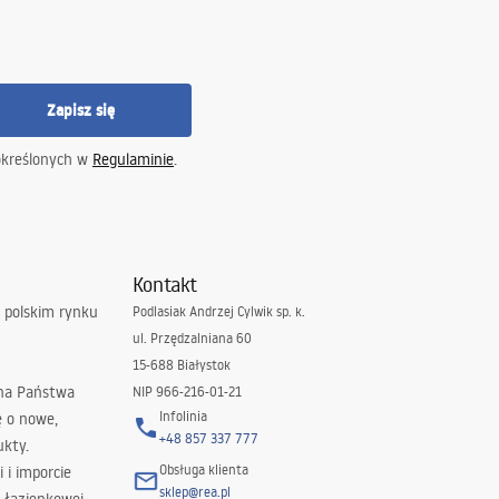
Zapisz się
określonych w
Regulaminie
.
Kontakt
 polskim rynku
Podlasiak Andrzej Cylwik sp. k.
ul. Przędzalniana 60
15-688 Białystok
 na Państwa
NIP 966-216-01-21
Infolinia
ę o nowe,
+48 857 337 777
ukty.
Obsługa klienta
i i imporcie
sklep@rea.pl