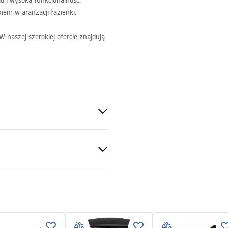
 i wysoką funkcjonalność.
em w aranżacji łazienki.
 naszej szerokiej ofercie znajdują
nitarna
ki gwarancji
nty_Terms_and_Conditions_
_-_5.pdf