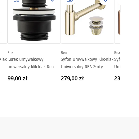
Rea
Rea
Rea
Klak
Korek umywalkowy
Syfon Umywalkowy Klik-Klak
Syfon Umywal
uniwersalny klik-klak Rea
Uniwersalny REA Złoty
Uniwersalny
Czarny matowy
Złoty
99,00 zł
279,00 zł
239,00 zł