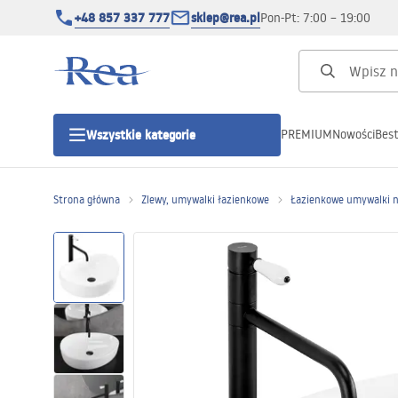
+48 857 337 777
sklep@rea.pl
Pon-Pt: 7:00 – 19:00
PREMIUM
Nowości
Best
Wszystkie kategorie
Kategorie produktowe
Strona główna
Zlewy, umywalki łazienkowe
Łazienkowe umywalki 
Kabiny prysznicowe
Drzwi prysznicowe
Brodziki prysznicowe
Odpływy liniowe