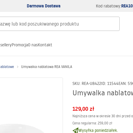
Darmowa Dostawa
REA10
Kod rabatowy:
sellery
Promocja
O nas
Kontakt
nablatowe
Umywalka nablatowa REA VANILA
SKU
:
REA-U8422
ID
:
11544
EAN
:
59
Umywalka nablato
129,00 zł
Najniższa cena w okresie 30 dni przed 
Cena regularna
:
259,00 zł
Wysyłka poniedziałek.