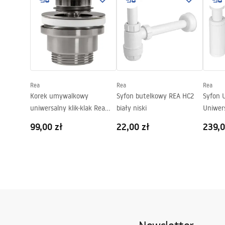
Wysokość (mm):
130
mm
Głębokość (mm):
100
mm
Kształt:
Owalna, As
Otwór na baterię:
Nie
Otwór przelewowy
Nie
Rea
Rea
Rea
Korek umywalkowy
Syfon butelkowy REA HC2
Syfon 
uniwersalny klik-klak Rea
biały niski
Uniwer
Nikiel Szczotkowany INOX
99,00 zł
22,00 zł
239,0