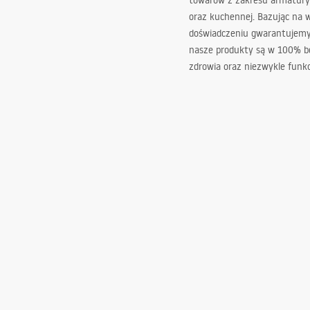
towarów z zakresu armatury
oraz kuchennej. Bazując na 
doświadczeniu gwarantujemy,
nasze produkty są w 100% b
zdrowia oraz niezwykle funkc