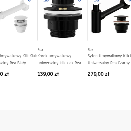
ymetryczna
Rea
Rea
Umywalkowy Klik-Klak
Korek umywalkowy
Syfon Umywalkowy Klik-
salny Rea Biały
uniwersalny klik-klak Rea
Uniwersalny Rea Czarny
CZARNY METALICZNY
Postarzany
0 zł
139,00 zł
279,00 zł