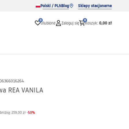
Polski / PLN
Blog
Sklepy stacjonarne
0
0
0,00 zł
Ulubione
Zaloguj się
Koszyk
:
06366016264
wa REA VANILA
-
50
%
obniżką:
259,00 zł