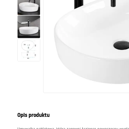
Toalety, ubikacje
Umywalki
Wanny i parawany
Baterie
Natryski
Kuchnia
Akcesoria i meble łazienkowe
Opis produktu