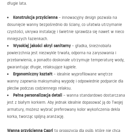
długie lata.
Konstrukcja przyścienna
– innowacyjny design pozwala na
dosunięcie wanny bezpośrednio do ściany, co ułatwia utrzymanie
czystości, ukrywa instalację i świetnie sprawdza się nawet w nieco
mniejszych łazienkach.
Wysokiej jakości akryl sanitarny
– gładka, śnieżnobiała
powierzchnia jest niezwykle trwała, odporna na zarysowania i
przebarwienia, a ponadto doskonale utrzymuje temperaturę wody,
gwarantując długie, relaksujące kąpiele.
Ergonomiczny kształt
– idealnie wyprofilowane wnętrze
wanny zapewnia maksymalną wygodę i odpowiednie podparcie dla
pleców podczas codziennego relaksu.
Pełna personalizacja detali
– wanna standardowo dostarczana
jest z białym korkiem. Aby jednak idealnie dopasować ją do Twojej
armatury, możesz wybrać preferowany kolor wykończenia dekla
korka, tworząc spójną aranżację.
Wanna przyścienna Capri
to propozycja dla osób, które nie chcą