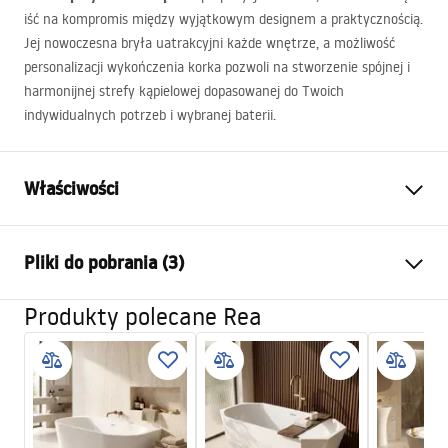
iść na kompromis między wyjątkowym designem a praktycznością.
Jej nowoczesna bryła uatrakcyjni każde wnętrze, a możliwość
personalizacji wykończenia korka pozwoli na stworzenie spójnej i
harmonijnej strefy kąpielowej dopasowanej do Twoich
indywidualnych potrzeb i wybranej baterii.
Właściwości
Typ wanny
przyścienna
Pliki do pobrania (3)
Kolor:
Biały
Materiał:
Akryl
Produkty polecane Rea
Manual
Długość:
1795
mm
Instrukcja_wanien_przy__ciennych.pdf
Szerokość (mm):
760
mm
Wysokość (mm):
580
mm
Informacje o bezpieczeństwie
Strona montażu:
Uniwersalna
WARUNKI_BEZPIECZENSTWA_WANNY.pdf