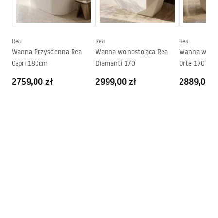
Korek i syfon w zestawie:
Tak
Gwarancja
24 miesiące
Warunki gwarancji
Rea
Rea
Rea
Warranty_Terms_and_Conditions_Bathtubs.pdf
Wanna Przyścienna Rea
Wanna wolnostojąca Rea
Wanna wolno
Capri 180cm
Diamanti 170
Orte 170
2759,00 zł
2999,00 zł
2889,00 z