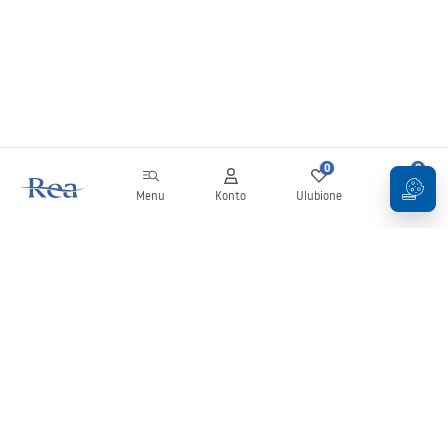
0
0
Menu
Konto
Ulubione
Koszyk
Newsletter
Bądź na bieżąco z nowościami i promocjami!
Zapisz się