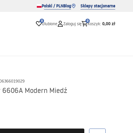
Polski / PLN
Blog
Sklepy stacjonarne
0
0
0,00 zł
Ulubione
Zaloguj się
Koszyk
:
06366019029
y 6606A Modern Miedź