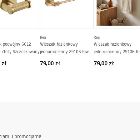
Rea
Rea
k podwójny 6612
Wieszak łazienkowy
Wieszak łazienkowy
 Złoty Szczotkowany
jednoramienny 29106 Riwon
jednoramienny 29106 R
Złoty Szczotkowany
Miedź Szczotkowana
 zł
79,00 zł
79,00 zł
ciami i promocjami!