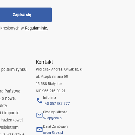
Zapisz się
określonych w
Regulaminie
.
Kontakt
 polskim rynku
Podlasiak Andrzej Cylwik sp. k.
ul. Przędzalniana 60
15-688 Białystok
 na Państwa
NIP 966-216-01-21
Infolinia
ę o nowe,
+48 857 337 777
ukty.
Obsługa klienta
i i imporcie
sklep@rea.pl
 łazienkowej
Dział Zamówień
wieloletnim
order@rea.pl
 iż wszystkie