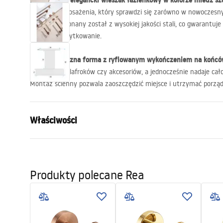
Praktyczny i elegancki wieszak łazienkowy w kolorze miedź s
element wyposażenia, który sprawdzi się zarówno w nowoczesnyc
wnętrz. Wykonany został z wysokiej jakości stali, co gwarantuje 
codzienne użytkowanie.
Minimalistyczna forma z ryflowanym wykończeniem na końc
ręczników, szlafroków czy akcesoriów, a jednocześnie nadaje ca
Montaż ścienny pozwala zaoszczędzić miejsce i utrzymać porząd
Właściwości
Kolor:
Miedź szcz
Materiał:
Metal
Produkty polecane Rea
Sposób montażu:
Przykręcan
Szerokość (mm):
50
mm
Wysokość (mm):
50
mm