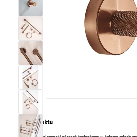
Toalety, ubikacje
Umywalki
Wanny i parawany
Baterie
Natryski
Kuchnia
Akcesoria i meble łazienkowe
Opis produktu