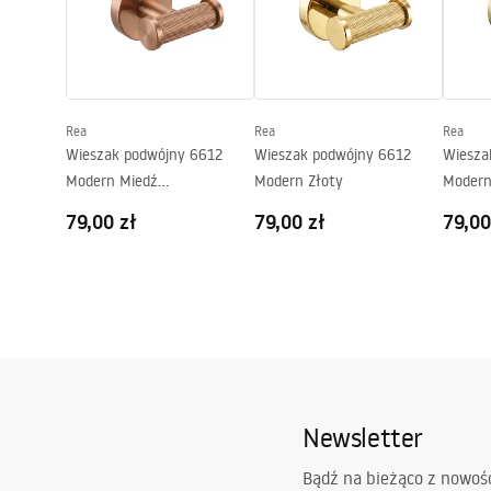
Głębokość (mm):
50
mm
Seria:
Modern
Gwarancja
24 miesiące
Rea
Rea
Rea
Wieszak podwójny 6612
Wieszak podwójny 6612
Wiesza
Modern Miedź
Modern Złoty
Modern
Szczotkowana
79,00 zł
79,00 zł
79,00
Newsletter
Bądź na bieżąco z nowoś