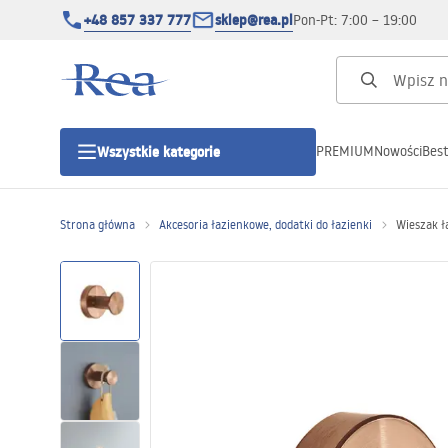
+48 857 337 777
sklep@rea.pl
Pon-Pt: 7:00 – 19:00
PREMIUM
Nowości
Best
Wszystkie kategorie
Kategorie produktowe
Strona główna
Akcesoria łazienkowe, dodatki do łazienki
Wieszak 
Kabiny prysznicowe
Drzwi prysznicowe
Brodziki prysznicowe
Odpływy liniowe