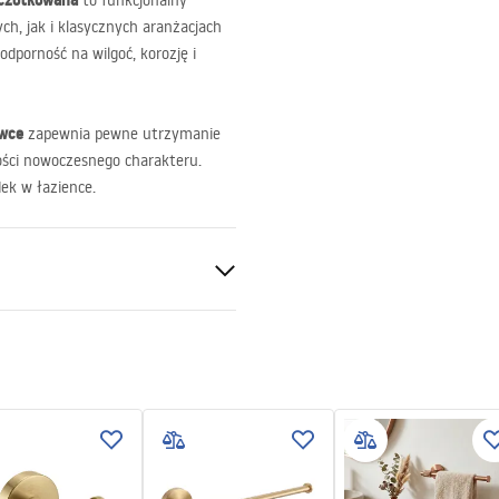
zczotkowana
to funkcjonalny
h, jak i klasycznych aranżacjach
odporność na wilgoć, korozję i
ówce
zapewnia pewne utrzymanie
łości nowoczesnego charakteru.
ek w łazience.
otkowana
y