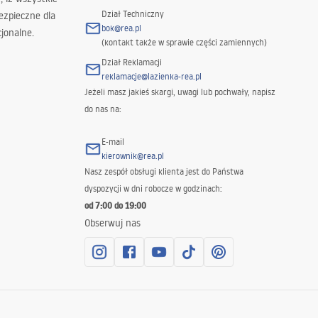
Dział Techniczny
ezpieczne dla
bok@rea.pl
jonalne.
(kontakt także w sprawie części zamiennych)
Dział Reklamacji
reklamacje@lazienka-rea.pl
Jeżeli masz jakieś skargi, uwagi lub pochwały, napisz
do nas na:
E-mail
kierownik@rea.pl
Nasz zespół obsługi klienta jest do Państwa
dyspozycji w dni robocze w godzinach:
od 7:00 do 19:00
Obserwuj nas