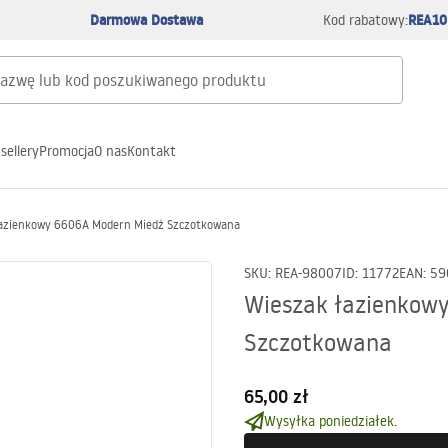
Darmowa Dostawa
REA10
Kod rabatowy:
sellery
Promocja
O nas
Kontakt
łazienkowy 6606A Modern Miedź Szczotkowana
SKU
:
REA-98007
ID
:
11772
EAN
:
59
Wieszak łazienkow
Szczotkowana
65,00 zł
Wysyłka poniedziałek.