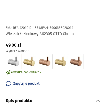
SKU
:
REA-42010
ID
:
13548
EAN
:
5906366028014
Wieszak łazienkowy A62305 OTTO Chrom
49,00 zł
Wybierz wariant
Wysyłka poniedziałek.
Zapytaj o produkt
Opis produktu