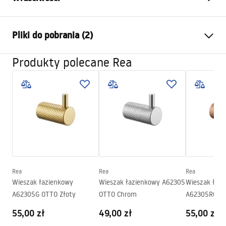
Kolor:
Chrom
Pliki do pobrania (2)
Materiał:
Metal
Sposób montażu:
Przykręcany
Produkty polecane Rea
Warunki gwarancji
Szerokość (mm):
23
mm
Warranty_Terms_and_Conditions_Accessories_-_24.pdf
Wysokość (mm):
45
mm
Głębokość (mm):
50
mm
Informacje o bezpieczeństwie
Seria:
Otto
Safety_Information_Accessories.pdf
Gwarancja
24 miesiące
Rea
Rea
Rea
Wieszak łazienkowy
Wieszak łazienkowy A62305
Wieszak łaz
A62305G OTTO Złoty
OTTO Chrom
A62305RG OT
55,00 zł
49,00 zł
55,00 zł