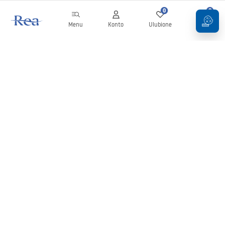
0
0
Menu
Konto
Ulubione
Koszyk
Newsletter
Bądź na bieżąco z nowościami i promocjami!
Zapisz się
Wprowadzając i zatwierdzając swoje dane wyrażasz zgodę na
otrzymywanie newslettera na zasadach określonych w
Regulaminie
.