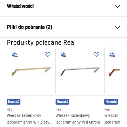
Właściwości
Kolor:
Miedź szczotkowana
Pliki do pobrania (2)
Materiał:
Metal
Sposób montażu:
Przykręcany
Produkty polecane Rea
Warunki gwarancji
Szerokość (mm):
265
mm
Warranty_Terms_and_Conditions_Accessories_-_24.pdf
Wysokość (mm):
95
mm
Głębokość (mm):
70
mm
Informacje o bezpieczeństwie
Seria:
Otto
Safety_Information_Accessories.pdf
Gwarancja
24 miesiące
Nowość
Nowość
Nowość
Rea
Rea
Rea
Wieszak łazienkowy
Wieszak łazienkowy
Wieszak łaz
jednoramienny Will Złoty
jednoramienny Will Chrom
jednoramienn