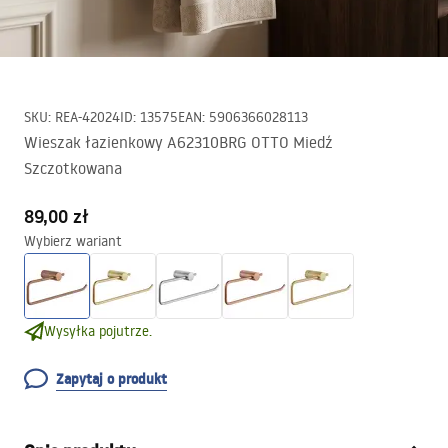
SKU
:
REA-42024
ID
:
13575
EAN
:
5906366028113
Wieszak łazienkowy A62310BRG OTTO Miedź
Szczotkowana
89,00 zł
Wybierz wariant
Wysyłka pojutrze.
Zapytaj o produkt