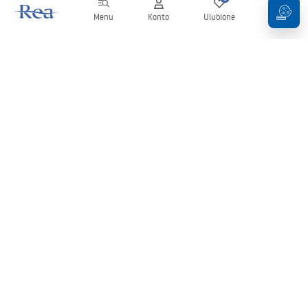
Menu
Konto
Ulubione
Koszyk
Newsletter
Bądź na bieżąco z nowościami i promocjami!
Zapisz się
Wprowadzając i zatwierdzając swoje dane wyrażasz zgodę na
otrzymywanie newslettera na zasadach określonych w
Regulaminie
.