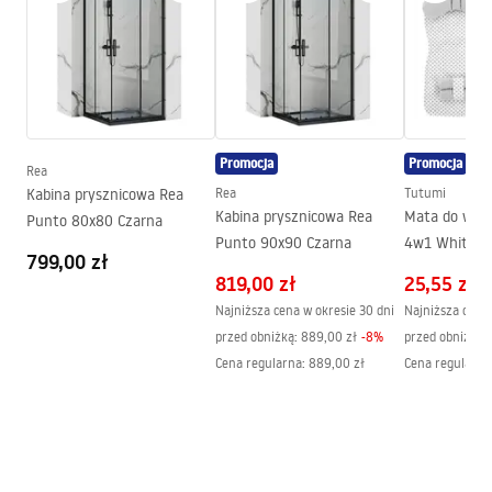
Sposób montażu:
Przykręcany
Szerokość (mm):
630
mm
Wysokość (mm):
42
mm
Głębokość (mm):
60
mm
Seria:
Hill
Promocja
Promocja
Rea
Gwarancja
24 miesiące
Kabina prysznicowa Rea
Rea
Tutumi
Kabina prysznicowa Rea
Mata do wóz
Punto 80x80 Czarna
Punto 90x90 Czarna
4w1 White/G
799,00 zł
819,00 zł
25,55 zł
Najniższa cena w okresie 30 dni
Najniższa cena 
przed obniżką:
889,00 zł
-
8
%
przed obniżką:
Cena regularna
:
889,00 zł
Cena regularna