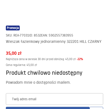
Promocja
SKU
:
REA-77031
ID
:
8532
EAN
:
5902557383955
Wieszak łazienkowy jednoramienny 322201 HILL CZARNY
35,00 zł
-
22
%
Najniższa cena w okresie 30 dni przed obniżką:
45,00 zł
Cena regularna
:
45,00 zł
Produkt chwilowo niedostępny
Powiadom mnie o dostępności mailem.
Twój adres email