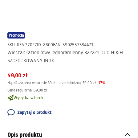
Promocja
SKU
:
REA-77027
ID
:
8600
EAN
:
5902557384471
Wieszak łazienkowy jednoramienny 322221 DUO NIKIEL
SZCZOTKOWANY INOX
49,00 zł
-
17
%
Najniższa cena w okresie 30 dni przed obniżką:
59,00 zł
Cena regularna
:
69,00 zł
Wysyłka wtorek.
Zapytaj o produkt
Opis produktu