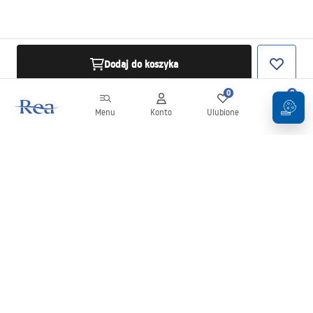
Dodaj do koszyka
0
0
Menu
Konto
Ulubione
Koszyk
Newsletter
Bądź na bieżąco z nowościami i promocjami!
Zapisz się