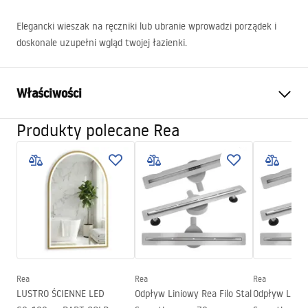
Elegancki wieszak na ręczniki lub ubranie wprowadzi porządek i
doskonale uzupełni wgląd twojej łazienki.
Właściwości
Produkty polecane Rea
Kolor:
Stal szczotkowana
Materiał:
Metal
Sposób montażu:
Przyklejany
Szerokość (mm):
635
mm
Wysokość (mm):
60
mm
Głębokość (mm):
75
mm
Seria:
Duo
Rea
Rea
Rea
Gwarancja
24 miesiące
LUSTRO ŚCIENNE LED
Odpływ Liniowy Rea Filo Stal
Odpływ Liniow