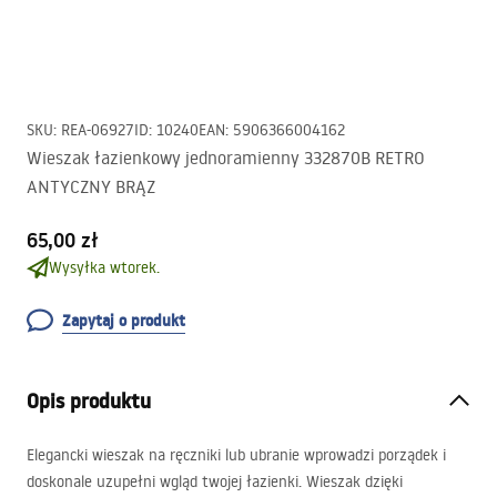
SKU
:
REA-06927
ID
:
10240
EAN
:
5906366004162
Wieszak łazienkowy jednoramienny 332870B RETRO
ANTYCZNY BRĄZ
65,00 zł
Wysyłka wtorek.
Zapytaj o produkt
Opis produktu
Elegancki wieszak na ręczniki lub ubranie wprowadzi porządek i
doskonale uzupełni wgląd twojej łazienki. Wieszak dzięki