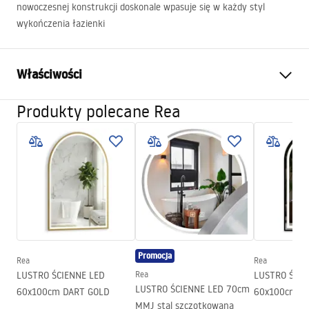
nowoczesnej konstrukcji doskonale wpasuje się w każdy styl
wykończenia łazienki
Właściwości
Produkty polecane Rea
Kolor:
Antyczny brąz
Materiał:
Metal
Sposób montażu:
Przykręcany
Szerokość (mm):
650
mm
Wysokość (mm):
55
mm
Głębokość (mm):
75
mm
Seria:
Retro
Promocja
Rea
Rea
Gwarancja
24 miesiące
LUSTRO ŚCIENNE LED
Rea
LUSTRO ŚCIE
LUSTRO ŚCIENNE LED 70cm
60x100cm DART GOLD
60x100cm D
MMJ stal szczotkowana