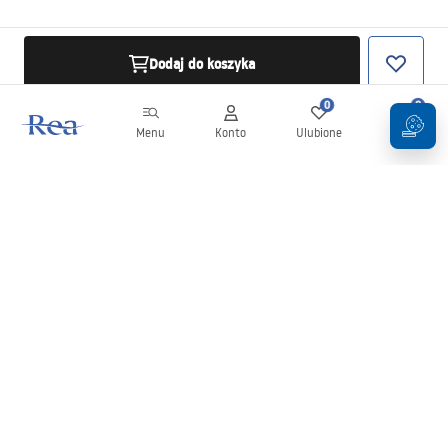
Dodaj do koszyka
0
0
Menu
Konto
Ulubione
Koszyk
Newsletter
Bądź na bieżąco z nowościami i promocjami!
Zapisz się
Wprowadzając i zatwierdzając swoje dane wyrażasz zgodę na