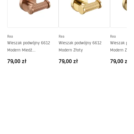
Szerokość (mm):
265
mm
Wysokość (mm):
50
mm
Głębokość (mm):
80
mm
Seria:
Modern
Rea
Rea
Rea
Gwarancja
24 miesiące
Wieszak podwójny 6612
Wieszak podwójny 6612
Wieszak pod
Modern Miedź
Modern Złoty
Modern Złot
Szczotkowana
79,00 zł
79,00 zł
79,00 zł