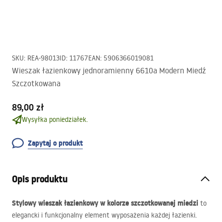
SKU
:
REA-98013
ID
:
11767
EAN
:
5906366019081
Wieszak łazienkowy jednoramienny 6610a Modern Miedź
Szczotkowana
89,00 zł
Wysyłka poniedziałek.
Zapytaj o produkt
Opis produktu
Stylowy wieszak łazienkowy w kolorze szczotkowanej miedzi
to
elegancki i funkcjonalny element wyposażenia każdej łazienki.