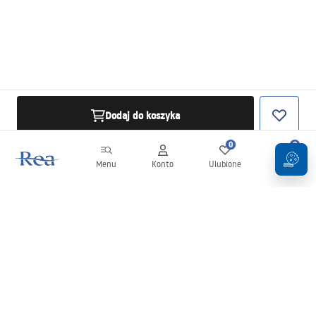
Dodaj do koszyka
0
0
Menu
Konto
Ulubione
Koszyk
Newsletter
Bądź na bieżąco z nowościami i promocjami!