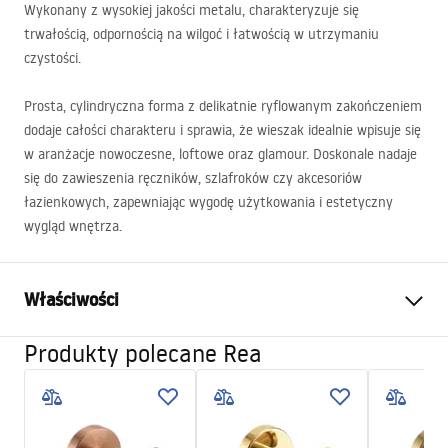
Wykonany z wysokiej jakości metalu, charakteryzuje się
trwałością, odpornością na wilgoć i łatwością w utrzymaniu
czystości.
Prosta, cylindryczna forma z delikatnie ryflowanym zakończeniem
dodaje całości charakteru i sprawia, że wieszak idealnie wpisuje się
w aranżacje nowoczesne, loftowe oraz glamour. Doskonale nadaje
się do zawieszenia ręczników, szlafroków czy akcesoriów
łazienkowych, zapewniając wygodę użytkowania i estetyczny
wygląd wnętrza.
Właściwości
Produkty polecane Rea
Kolor:
Miedź szczotkowana
Materiał:
Metal
Sposób montażu:
Przykręcany