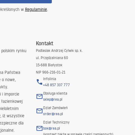
określonych w
Regulaminie
.
Kontakt
 polskim rynku
Podlasiak Andrzej Cylwik sp. k.
ul. Przędzalniana 60
15-688 Białystok
 na Państwa
NIP 966-216-01-21
Infolinia
ę o nowe,
+48 857 337 777
ukty.
Obsługa klienta
i i imporcie
sklep@rea.pl
 łazienkowej
Dział Zamówień
wieloletnim
order@rea.pl
 iż wszystkie
Dział Techniczny
ezpieczne dla
bok@rea.pl
jonalne.
(kontakt także w sprawie części zamiennych)