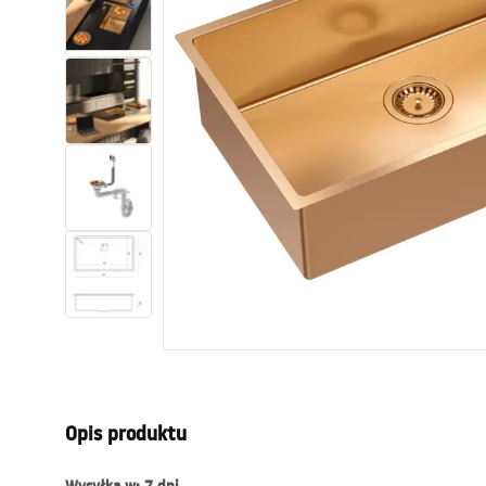
Toalety, ubikacje
Umywalki
Wanny i parawany
Baterie
Natryski
Kuchnia
Akcesoria i meble łazienkowe
Opis produktu