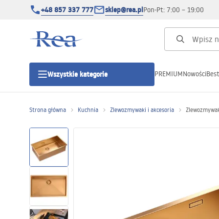
+48 857 337 777
sklep@rea.pl
Pon-Pt: 7:00 – 19:00
PREMIUM
Nowości
Best
Wszystkie kategorie
Kategorie produktowe
Strona główna
Kuchnia
Zlewozmywaki i akcesoria
Zlewozmywak
Kabiny prysznicowe
Drzwi prysznicowe
Brodziki prysznicowe
Odpływy liniowe