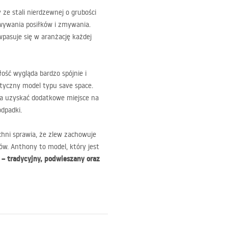
e stali nierdzewnej o grubości
ywania posiłków i zmywania.
asuje się w aranżację każdej
ość wygląda bardzo spójnie i
ktyczny model typu save space.
a uzyskać dodatkowe miejsce na
dpadki.
chni sprawia, że zlew zachowuje
ów. Anthony to model, który jest
– tradycyjny, podwieszany oraz