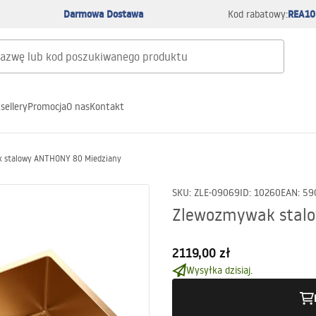
Darmowa Dostawa
REA10
Kod rabatowy:
sellery
Promocja
O nas
Kontakt
 stalowy ANTHONY 80 Miedziany
SKU
:
ZLE-09069
ID
:
10260
EAN
:
59
Zlewozmywak stal
2119,00 zł
Wysyłka dzisiaj.