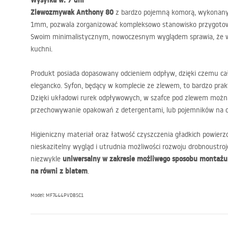
Wysyłka w: 7 dni
Zlewozmywak Anthony 80
z bardzo pojemną komorą, wykonany z
1mm, pozwala zorganizować kompleksowo stanowisko przygotow
Swoim minimalistycznym, nowoczesnym wyglądem sprawia, że wp
kuchni.
Produkt posiada dopasowany odcieniem odpływ, dzięki czemu cał
elegancko. Syfon, będący w komplecie ze zlewem, to bardzo pra
Dzięki układowi rurek odpływowych, w szafce pod zlewem możn
przechowywanie opakowań z detergentami, lub pojemników na o
Higieniczny materiał oraz łatwość czyszczenia gładkich powierz
nieskazitelny wygląd i utrudnia możliwości rozwoju drobnoustroj
uniwersalny w zakresie możliwego sposobu montażu 
niezwykle
na równi z blatem
.
Model: MF7444PVDBSC1