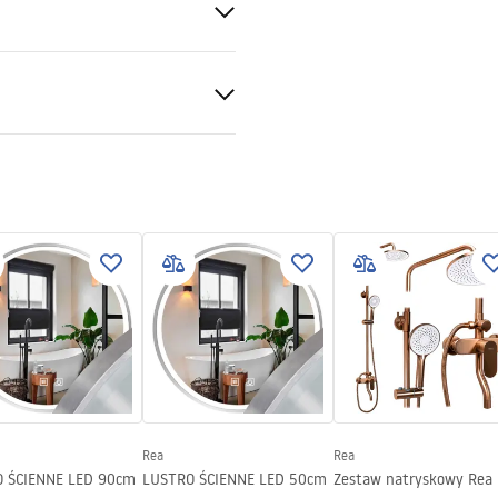
ewna
syfon z sitkiem, zaczepy
, z sitkiem
 możliwością podłączenia
Rea
Rea
 ŚCIENNE LED 90cm
LUSTRO ŚCIENNE LED 50cm
Zestaw natryskowy Rea