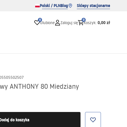
Polski / PLN
Blog
Sklepy stacjonarne
0
0
0,00 zł
Ulubione
Zaloguj się
Koszyk
:
05505502507
owy ANTHONY 80 Miedziany
Dodaj do koszyka